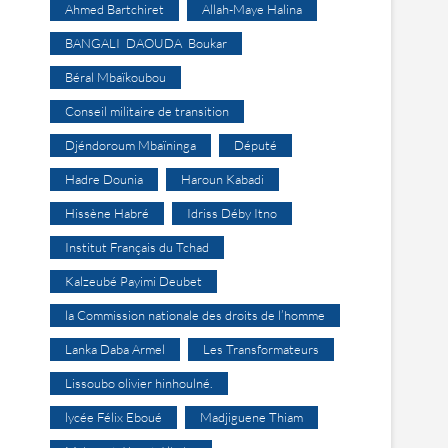
Ahmed Bartchiret
Allah-Maye Halina
BANGALI DAOUDA Boukar
Béral Mbaïkoubou
Conseil militaire de transition
Djéndoroum Mbaïninga
Député
Hadre Dounia
Haroun Kabadi
Hissène Habré
Idriss Déby Itno
Institut Français du Tchad
Kalzeubé Payimi Deubet
la Commission nationale des droits de l’homme
Lanka Daba Armel
Les Transformateurs
Lissoubo olivier hinhoulné.
lycée Félix Eboué
Madjiguene Thiam