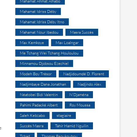
Mahamat Ahmat Alhabo
Mahamat Idriss Déby
Mahamat Idriss Déby Itno
Mahamat Nour Ibedou
Masra Succès
Max Kemkoye
Max Loalngar
Me Tchang Wei Tchang Houloulou
Minnamou Djobsou Ezechiel
Modeh Boy Trésor
Nadjidoumdé D. Florent
Nadjimbaye Dana Jonathan
Nadjindo Alex
Néatobeï Bidi Valentin
N’Djaména
Pahimi Padacké Albert
Roy Moussa
Saleh Kebzabo
stagiaire
Succès Masra
Tahir Hamid Nguilin
e
Tchad
Thomas Reoukoubou