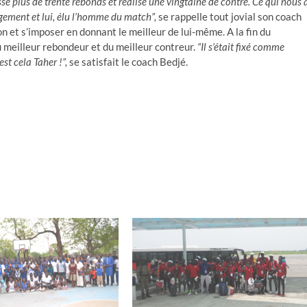
ssé plus de trente rebonds et réalisé une vingtaine de contre. Ce qui nous 
gement et lui, élu l’homme du match”,
se rappelle tout jovial son coach
n et s’imposer en donnant le meilleur de lui-même. A la fin du
 meilleur rebondeur et du meilleur contreur.
“Il s’était fixé comme
est cela Taher !”,
se satisfait le coach Bedjé.