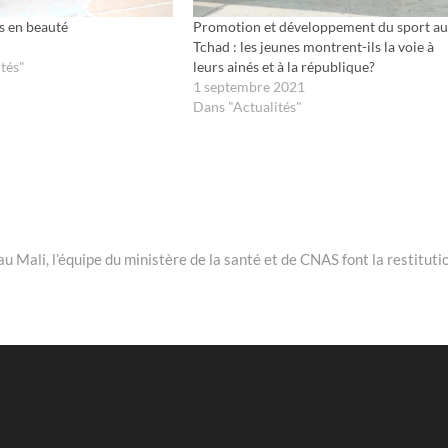
os en beauté
Promotion et développement du sport au
Tchad : les jeunes montrent-ils la voie à
tés"
leurs ainés et à la république?
1 septembre 2021
Dans "Actualités"
u Mali, l’équipe du ministère de la santé et de CNAS font la restituti