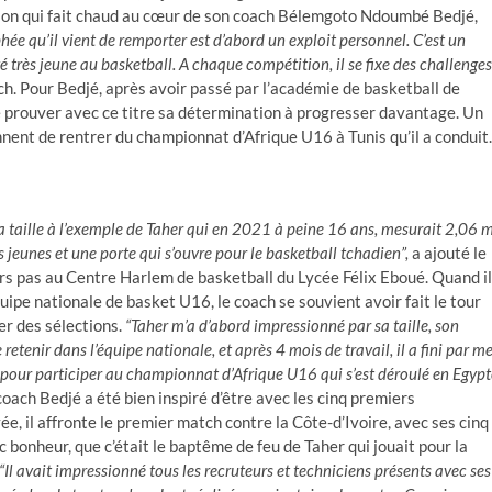
ction qui fait chaud au cœur de son coach Bélemgoto Ndoumbé Bedjé,
hée qu’il vient de remporter est d’abord un exploit personnel. C’est un
ivé très jeune au basketball. A chaque compétition, il se fixe des challenges
ach. Pour Bedjé, après avoir passé par l’académie de basketball de
e prouver avec ce titre sa détermination à progresser davantage. Un
nent de rentrer du championnat d’Afrique U16 à Tunis qu’il a conduit.
a taille à l’exemple de Taher qui en 2021 à peine 16 ans, mesurait 2,06 m
 jeunes et une porte qui s’ouvre pour le basketball tchadien”,
a ajouté le
iers pas au Centre Harlem de basketball du Lycée Félix Eboué. Quand il
équipe nationale de basket U16, le coach se souvient avoir fait le tour
er des sélections.
“Taher m’a d’abord impressionné par sa taille, son
e retenir dans l’équipe nationale, et après 4 mois de travail, il a fini par m
le, pour participer au championnat d’Afrique U16 qui s’est déroulé en Egypt
 coach Bedjé a été bien inspiré d’être avec les cinq premiers
ée, il affronte le premier match contre la Côte-d’Ivoire, avec ses cinq
 bonheur, que c’était le baptême de feu de Taher qui jouait pour la
“Il avait impressionné tous les recruteurs et techniciens présents avec ses