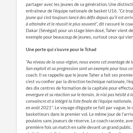
partager avec les jeunes de sa génération. Une distin
entraîneur de l’équipe nationale de basket U16.
“Ce trop
jeune qui s’est toujours lancé des défis depuis qu’il est arr
à atteindre et le réussit le plus souvent”,
dit rassuré le co
Dakar (Sénégal) pour un stage bien dosé, Taher vient d
exemple pour beaucoup de jeunes, surtout ceux qui vien
Une porte qui s’ouvre pour le Tchad
“Au niveau de la sous-région, nous avons cet avantage de l
Son exploit et sa progression sont un exemple pour tous ces
coach. Il se rappelle que le jeune Taher a fait ses prem
s’est vu confier par la direction technique nationale, l’
des dix centres de formation de la capitale pour effectu
envergure et sa réaction sur le terrain. Je n’ai pas hésité à l
convaincre et a intégré la liste finale de l’équipe nationa
en août 2021”
. Le voyage d’égypte se fait par vague, le
basketteurs dans le premier vol. Le même jour de l’arriv
poulains sans joueurs de réserve. Le coach raconte, avec
première fois un match en salle devant un grand public.