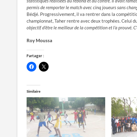
statistiques réalisées au rebond et au contre. Il avait rama
permis de remporter le match avec cinq joueurs sans chan
Bédjé. Progressivement, il va rentrer dans la compétitio
championnat, Taher rentre avec deux trophées. Celui du
objectif d’être le meilleur de la compétition et l’a prouvé. C’
Roy Moussa
Partager :
C
C
l
l
i
i
q
q
u
u
e
e
z
r
Similaire
p
p
o
o
u
u
r
r
p
p
a
a
r
r
t
t
a
a
g
g
e
e