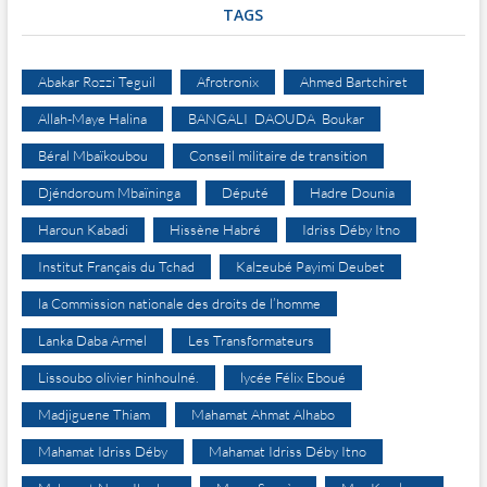
TAGS
Abakar Rozzi Teguil
Afrotronix
Ahmed Bartchiret
Allah-Maye Halina
BANGALI DAOUDA Boukar
Béral Mbaïkoubou
Conseil militaire de transition
Djéndoroum Mbaïninga
Député
Hadre Dounia
Haroun Kabadi
Hissène Habré
Idriss Déby Itno
Institut Français du Tchad
Kalzeubé Payimi Deubet
la Commission nationale des droits de l’homme
Lanka Daba Armel
Les Transformateurs
Lissoubo olivier hinhoulné.
lycée Félix Eboué
Madjiguene Thiam
Mahamat Ahmat Alhabo
Mahamat Idriss Déby
Mahamat Idriss Déby Itno