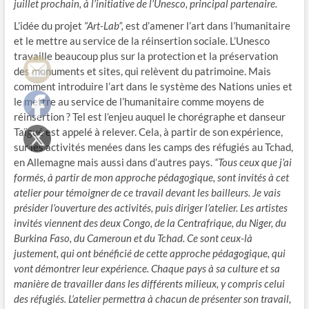
juillet prochain, à l’initiative de l’Unesco, principal partenaire.
L’idée du projet
“Art-Lab”,
est d’amener l’art dans l’humanitaire
et le mettre au service de la réinsertion sociale. L’Unesco
travaille beaucoup plus sur la protection et la préservation
des monuments et sites, qui relèvent du patrimoine. Mais
comment introduire l’art dans le système des Nations unies et
le mettre au service de l’humanitaire comme moyens de
réinsertion ? Tel est l’enjeu auquel le chorégraphe et danseur
Taïgué est appelé à relever. Cela, à partir de son expérience,
sur les activités menées dans les camps des réfugiés au Tchad,
en Allemagne mais aussi dans d’autres pays.
“Tous ceux que j’ai
formés, à partir de mon approche pédagogique, sont invités à cet
atelier pour témoigner de ce travail devant les bailleurs. Je vais
présider l’ouverture des activités, puis diriger l’atelier. Les artistes
invités viennent des deux Congo, de la Centrafrique, du Niger, du
Burkina Faso, du Cameroun et du Tchad. Ce sont ceux-là
justement, qui ont bénéficié de cette approche pédagogique, qui
vont démontrer leur expérience. Chaque pays à sa culture et sa
manière de travailler dans les différents milieux, y compris celui
des réfugiés. L’atelier permettra à chacun de présenter son travail,