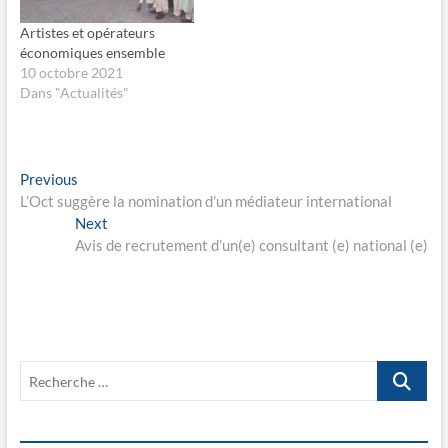
o
e
k
d
Artistes et opérateurs
(
a
o
n
économiques ensemble
u
s
10 octobre 2021
v
u
r
n
Dans "Actualités"
e
e
d
n
a
o
n
u
s
v
u
e
Navigation
Previous
n
l
Previous
e
l
post:
L’Oct suggère la nomination d’un médiateur international
n
e
de
o
f
Next
Next
u
e
l’article
v
n
post:
Avis de recrutement d’un(e) consultant (e) national (e)
e
ê
l
t
l
r
e
e
f
)
e
n
ê
t
Recherche
r
e
…
)