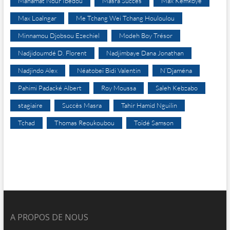
Mahamat Nour Ibedou
Masra Succès
Max Kemkoye
Max Loalngar
Me Tchang Wei Tchang Houloulou
Minnamou Djobsou Ezechiel
Modeh Boy Trésor
Nadjidoumdé D. Florent
Nadjimbaye Dana Jonathan
Nadjindo Alex
Néatobeï Bidi Valentin
N’Djaména
Pahimi Padacké Albert
Roy Moussa
Saleh Kebzabo
stagiaire
Succès Masra
Tahir Hamid Nguilin
Tchad
Thomas Reoukoubou
Toïdé Samson
A PROPOS DE NOUS