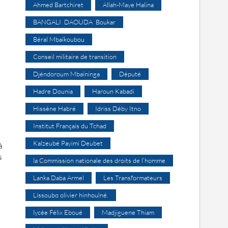
Ahmed Bartchiret
Allah-Maye Halina
BANGALI DAOUDA Boukar
Béral Mbaïkoubou
Conseil militaire de transition
Djéndoroum Mbaïninga
Député
Hadre Dounia
Haroun Kabadi
Hissène Habré
Idriss Déby Itno
Institut Français du Tchad
Kalzeubé Payimi Deubet
à
s
la Commission nationale des droits de l’homme
s
Lanka Daba Armel
Les Transformateurs
Lissoubo olivier hinhoulné.
lycée Félix Eboué
Madjiguene Thiam