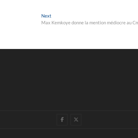
Next
Next
post:
Max Kemkoye donne la mention médiocre au C
facebook
twitter