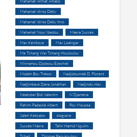
Mahamat Ahmat Alhabo
Mahamat Idriss Déby
Mahamat Idriss Déby Itno
Mahamat Nour Ibedou
Masra Succès
Max Kemkoye
Max Loalngar
Me Tchang Wei Tchang Houloulou
Minnamou Djobsou Ezechiel
Modeh Boy Trésor
Nadjidoumdé D. Florent
Nadjimbaye Dana Jonathan
Nadjindo Alex
Néatobeï Bidi Valentin
N’Djaména
Pahimi Padacké Albert
Roy Moussa
Saleh Kebzabo
stagiaire
Succès Masra
Tahir Hamid Nguilin
Tchad
Thomas Reoukoubou