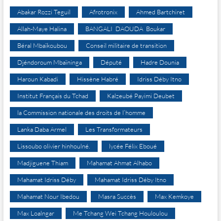
Abakar Rozzi Teguil
Afrotronix
Ahmed Bartchiret
Allah-Maye Halina
BANGALI DAOUDA Boukar
Béral Mbaïkoubou
Conseil militaire de transition
Djéndoroum Mbaïninga
Député
Hadre Dounia
Haroun Kabadi
Hissène Habré
Idriss Déby Itno
Institut Français du Tchad
Kalzeubé Payimi Deubet
la Commission nationale des droits de l’homme
Lanka Daba Armel
Les Transformateurs
Lissoubo olivier hinhoulné.
lycée Félix Eboué
Madjiguene Thiam
Mahamat Ahmat Alhabo
Mahamat Idriss Déby
Mahamat Idriss Déby Itno
Mahamat Nour Ibedou
Masra Succès
Max Kemkoye
Max Loalngar
Me Tchang Wei Tchang Houloulou