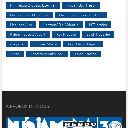
Minnamou Djobsou Ezechiel
Modeh Boy Trésor
Nadjidoumdé D. Florent
Nadjimbaye Dana Jonathan
Nadjindo Alex
Néatobeï Bidi Valentin
N’Djaména
Pahimi Padacké Albert
Roy Moussa
Saleh Kebzabo
stagiaire
Succès Masra
Tahir Hamid Nguilin
Tchad
Thomas Reoukoubou
Toïdé Samson
A PROPOS DE NOUS