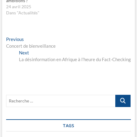
ambitions ?
n
u
s
v
24 avril 2025
u
e
Dans "Actualités"
n
l
e
l
n
e
o
f
u
e
v
n
Navigation
e
ê
Previous
Previous
l
t
post:
Concert de bienveillance
l
r
de
e
e
Next
Next
f
)
l’article
e
post:
La désinformation en Afrique à l’heure du Fact-Checking​
n
ê
t
r
e
)
Recherche
…
TAGS