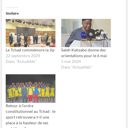
q
q
u
u
e
e
z
r
Similaire
p
p
o
o
u
u
r
r
p
p
a
a
r
r
t
t
a
a
g
g
Le Tchad commémore la Jip
Saleh Kebzabo donne des
e
e
22 septembre 2024
orientations pour le 6 mai
r
r
s
s
Dans "Actualités"
5 mai 2024
u
u
Dans "Actualités"
r
r
F
X
a
(
c
o
e
u
b
v
o
r
o
e
k
d
(
a
o
n
Retour à l’ordre
u
s
constitutionnel au Tchad : le
v
u
r
n
sport retrouvera-t-il une
e
e
place à la hauteur de ses
d
n
a
o