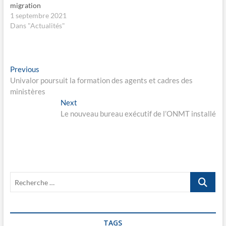
u
s
migration
v
u
r
n
1 septembre 2021
e
e
Dans "Actualités"
d
n
a
o
n
u
s
v
u
e
n
l
e
l
Navigation
Previous
Previous
n
e
o
f
post:
Univalor poursuit la formation des agents et cadres des
de
u
e
ministères
v
n
e
ê
l’article
Next
Next
l
t
l
r
post:
Le nouveau bureau exécutif de l’ONMT installé
e
e
f
)
e
n
ê
t
r
e
)
Recherche
…
TAGS