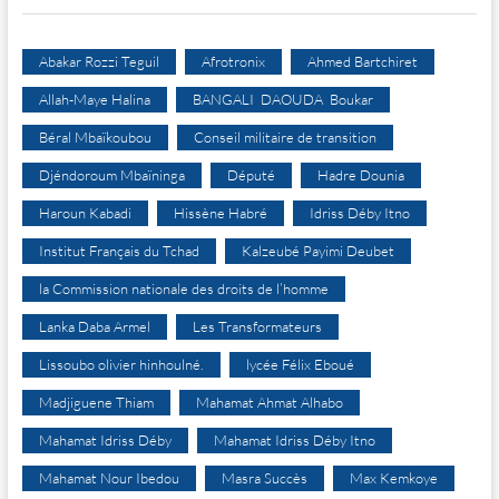
Abakar Rozzi Teguil
Afrotronix
Ahmed Bartchiret
Allah-Maye Halina
BANGALI DAOUDA Boukar
Béral Mbaïkoubou
Conseil militaire de transition
Djéndoroum Mbaïninga
Député
Hadre Dounia
Haroun Kabadi
Hissène Habré
Idriss Déby Itno
Institut Français du Tchad
Kalzeubé Payimi Deubet
la Commission nationale des droits de l’homme
Lanka Daba Armel
Les Transformateurs
Lissoubo olivier hinhoulné.
lycée Félix Eboué
Madjiguene Thiam
Mahamat Ahmat Alhabo
Mahamat Idriss Déby
Mahamat Idriss Déby Itno
Mahamat Nour Ibedou
Masra Succès
Max Kemkoye