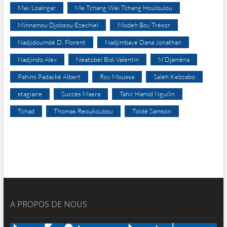
Max Loalngar
Me Tchang Wei Tchang Houloulou
Minnamou Djobsou Ezechiel
Modeh Boy Trésor
Nadjidoumdé D. Florent
Nadjimbaye Dana Jonathan
Nadjindo Alex
Néatobeï Bidi Valentin
N’Djaména
Pahimi Padacké Albert
Roy Moussa
Saleh Kebzabo
stagiaire
Succès Masra
Tahir Hamid Nguilin
Tchad
Thomas Reoukoubou
Toïdé Samson
A PROPOS DE NOUS