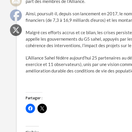
part des membres de l’Alliance.
Ainsi, poursuit-il, depuis son lancement en 2017, le n
financiers (de 7,3 à 16,9 milliards d’euros) et les monta
Malgré ces efforts accrus et ce bilan, les crises persist
appelle les gouvernements du G5 sahel, appuyés par les m
cohérence des interventions, l’impact des projets sur le 
L’Alliance Sahel fédère aujourd’hui 25 partenaires au 
exercice et 11 observateurs), unis par une vision com
amélioration durable des conditions de vie des populati
Partager :
C
C
l
l
i
i
q
q
u
u
e
e
z
r