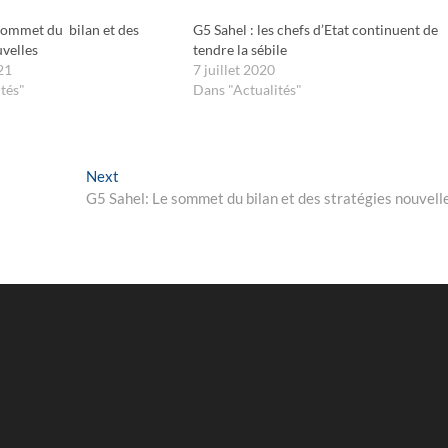
 sommet du bilan et des
G5 Sahel : les chefs d’Etat continuent de
uvelles
tendre la sébile
21
7 juillet 2020
tés"
Dans "Actualités"
Next
Next
post:
G5 Sahel: Le sommet du bilan et des stratégies nouvell