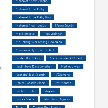
Mahamat Ahmat Alhabo
Mahamat Idriss Déby
Mahamat Idriss Déby Itno
Mahamat Nour Ibedou
Masra Succès
at
Max Kemkoye
Max Loalngar
Me Tchang Wei Tchang Houloulou
Minnamou Djobsou Ezechiel
Modeh Boy Trésor
Nadjidoumdé D. Florent
Nadjimbaye Dana Jonathan
Nadjindo Alex
G
Néatobeï Bidi Valentin
N’Djaména
Pahimi Padacké Albert
Roy Moussa
Saleh Kebzabo
stagiaire
Succès Masra
Tahir Hamid Nguilin
Tchad
Thomas Reoukoubou