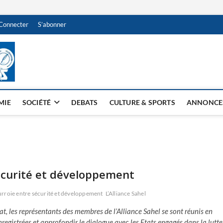
Connecter
S’abonner
NDJAMENA HEBDO
BI-HEBDO
MIE
SOCIÉTÉ
DEBATS
CULTURE & SPORTS
ANNONCE
sécurité et développement
rroie entre sécurité et développement
L’Alliance Sahel
t, les représentants des membres de l’Alliance Sahel se sont réunis en
egistrées et approfondir le dialogue avec les Etats engagés dans la lutte