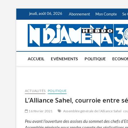
Skip
jeudi, août 06, 2026
Abonnement
Mon Compte
Se 
to
content
ACCUEIL
EVÉNEMENTS
POLITIQUE
ECONO
ACTUALITÉS
POLITIQUE
L’Alliance Sahel, courroie entre 
16 février 2021
Assemblée générale de l’Alliance Sahel
cou
Peu avant l’ouverture des assises du sommet des chefs d’Eta
Assemblée générale pour rendre compte des réalisations enr