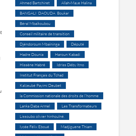
Ahmed Bartchiret
Allah-Maye Halina
BANGALI DAOUDA Boukar
à
Béral Mbaïkoubou
nt
Conseil militaire de transition
Djéndoroum Mbaïninga
Député
Hadre Dounia
Haroun Kabadi
d
Hissène Habré
Idriss Déby Itno
Institut Français du Tchad
Kalzeubé Payimi Deubet
u
la Commission nationale des droits de l’homme
Lanka Daba Armel
Les Transformateurs
Lissoubo olivier hinhoulné.
lycée Félix Eboué
Madjiguene Thiam