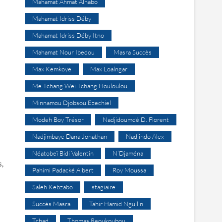
Mahamat Ahmat Alhabo
Mahamat Idriss Déby
Mahamat Idriss Déby Itno
Mahamat Nour Ibedou
Masra Succès
Max Kemkoye
Max Loalngar
Me Tchang Wei Tchang Houloulou
Minnamou Djobsou Ezechiel
Modeh Boy Trésor
Nadjidoumdé D. Florent
Nadjimbaye Dana Jonathan
Nadjindo Alex
Néatobeï Bidi Valentin
N’Djaména
s,
Pahimi Padacké Albert
Roy Moussa
Saleh Kebzabo
stagiaire
Succès Masra
Tahir Hamid Nguilin
Tchad
Thomas Reoukoubou