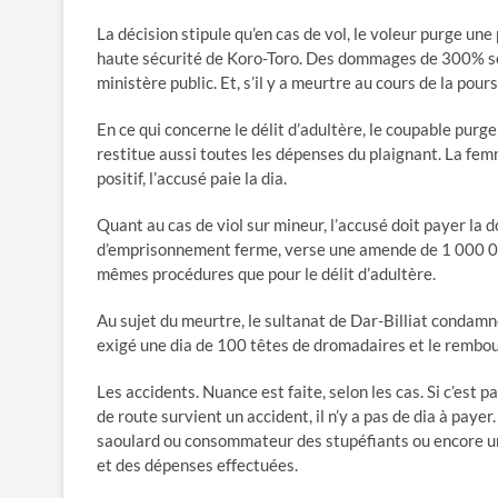
La décision stipule qu’en cas de vol, le voleur purge un
haute sécurité de Koro-Toro. Des dommages de 300% so
ministère public. Et, s’il y a meurtre au cours de la pour
En ce qui concerne le délit d’adultère, le coupable pur
restitue aussi toutes les dépenses du plaignant. La femm
positif, l’accusé paie la dia.
Quant au cas de viol sur mineur, l’accusé doit payer la do
d’emprisonnement ferme, verse une amende de 1 000 000 
mêmes procédures que pour le délit d’adultère.
Au sujet du meurtre, le sultanat de Dar-Billiat condamn
exigé une dia de 100 têtes de dromadaires et le rembou
Les accidents. Nuance est faite, selon les cas. Si c’es
de route survient un accident, il n’y a pas de dia à payer. 
saoulard ou consommateur des stupéfiants ou encore un ma
et des dépenses effectuées.