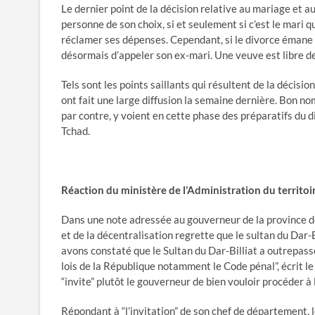
Le dernier point de la décision relative au mariage et a
personne de son choix, si et seulement si c’est le mari q
réclamer ses dépenses. Cependant, si le divorce émane de
désormais d’appeler son ex-mari. Une veuve est libre d
Tels sont les points saillants qui résultent de la décisio
ont fait une large diffusion la semaine dernière. Bon n
par contre, y voient en cette phase des préparatifs du 
Tchad.
Réaction du ministère de l’Administration du territoi
Dans une note adressée au gouverneur de la province de l
et de la décentralisation regrette que le sultan du Dar-
avons constaté que le Sultan du Dar-Billiat a outrepass
lois de la République notamment le Code pénal”, écrit le
“invite” plutôt le gouverneur de bien vouloir procéder à 
Répondant à “l’invitation” de son chef de département, 