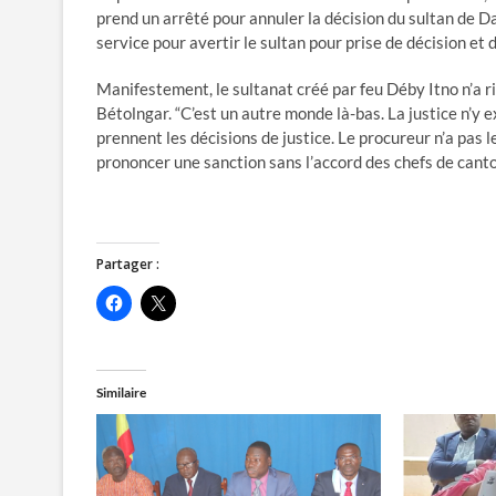
prend un arrêté pour annuler la décision du sultan de Dar
service pour avertir le sultan pour prise de décision et d
Manifestement, le sultanat créé par feu Déby Itno n’a 
Bétolngar. “C’est un autre monde là-bas. La justice n’y e
prennent les décisions de justice. Le procureur n’a pas le
prononcer une sanction sans l’accord des chefs de canto
Partager :
C
C
l
l
i
i
q
q
u
u
e
e
z
r
Similaire
p
p
o
o
u
u
r
r
p
p
a
a
r
r