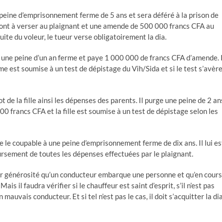
e peine d’emprisonnement ferme de 5 ans et sera déféré à la prison de
nt à verser au plaignant et une amende de 500 000 francs CFA au
suite du voleur, le tueur verse obligatoirement la dia.
ge une peine d’un an ferme et paye 1 000 000 de francs CFA d’amende. I
e est soumise à un test de dépistage du Vih/Sida et si le test s’avèr
t de la fille ainsi les dépenses des parents. Il purge une peine de 2 an
francs CFA et la fille est soumise à un test de dépistage selon les
e le coupable à une peine d’emprisonnement ferme de dix ans. Il lui es
rsement de toutes les dépenses effectuées par le plaignant.
t par générosité qu’un conducteur embarque une personne et qu’en cours
Mais il faudra vérifier si le chauffeur est saint d’esprit, s’il n’est pas
uvais conducteur. Et si tel n’est pas le cas, il doit s’acquitter la di