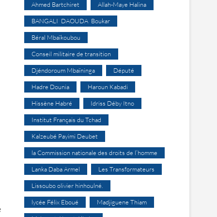
Ahmed Bartchiret
Allah-Maye Halina
BANGALI DAOUDA Boukar
Béral Mbaïkoubou
Conseil militaire de transition
Djéndoroum Mbaïninga
Député
Hadre Dounia
Haroun Kabadi
Hissène Habré
Idriss Déby Itno
Institut Français du Tchad
Kalzeubé Payimi Deubet
la Commission nationale des droits de l’homme
Lanka Daba Armel
Les Transformateurs
Lissoubo olivier hinhoulné.
lycée Félix Eboué
Madjiguene Thiam
e