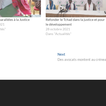
rallèles à la Justice
Refonder le Tchad dans la justice et pour
021
le développement
tés"
28 octobre 2021
Dans "Actualités"
Next
Next
post:
Des avocats montent au créne