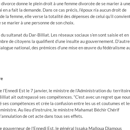
u divorce donne le plein droit à une femme divorcée de se marier à un
ui en a fait la demande. Dans ce cas précis, l’époux n’a aucun droit de
 la femme, elle verse la totalité des dépenses de celui qu’il convien
e se marier à une personne de son choix.
n du sultanat du Dar-Billiat. Les réseaux sociaux s’en sont saisie et en
ombre de citoyens la qualifient d’une insulte au gouvernement. D’autre
dialogue national, des prémices d’une mise en œuvre du fédéralisme a
re
’Ennedi Est le 7 janvier, le ministre de l’Administration du territoir
Billiat ait outrepassé ses compétences. “C’est avec un regret que nou
é ses compétences et crée la confusion entre les us et coutumes et le
 ministre. Au lieu d’instruire, le ministre Mahamat Béchir Chérif
l’annulation de cet acte dans tous ses effets.
le gouverneur de l’Ennedi Est, le général Issaka Malloua Djamous