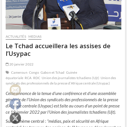
ACTUALITÉS
MEDIAS
Le Tchad accueillera les assises de
l’Usypac
20 janvier 2022
Cameroun
Congo
Gabon et Tchad
Guinée
équatoriale
RCA
RDC
Union des journalistes tchadiens (Ujt)
Union des
syndicats des professionnels de la presse d’Afrique centrale (Usypac)
Cette annonce de la tenue d’
une conférence et
d’une assemblée
générale de
l’Union des syndicats des professionnels de la presse
d’Afrique centrale (Usypac) est
faite au cours d’un point de presse
ce 19 janvier 2022 par l’Union des journalistes tchadiens (Ujt)
.
Sur un thème central :
“médias, paix et sécurité en Afrique