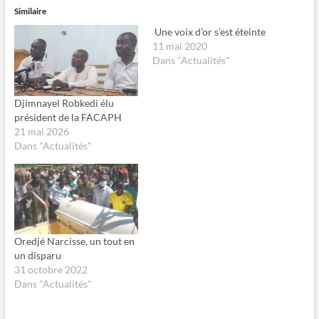
z
r
Similaire
p
p
o
o
Une voix d’or s’est éteinte
u
u
r
r
11 mai 2020
p
p
Dans "Actualités"
a
a
r
r
t
t
a
a
g
g
Djimnayel Robkedi élu
e
e
président de la FACAPH
r
r
s
s
21 mai 2026
u
u
Dans "Actualités"
r
r
F
X
a
(
c
o
e
u
b
v
o
r
o
e
k
d
(
a
o
n
Oredjé Narcisse, un tout en
u
s
un disparu
v
u
r
n
31 octobre 2022
e
e
Dans "Actualités"
d
n
a
o
n
u
s
v