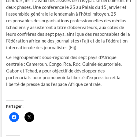
centrale”
, les travaux des assises de l’Usypac se dérouleront en
deux phases. Une conférence le 25 au Palais du 15 janvier et
l’assemblée générale le lendemain à l’hôtel mitoyen. 25
responsables des organisations professionnelles des médias
tchadiens y assisteront à titre d’observateurs, aux côtés de
leurs confrères des sept pays, ainsi que des responsables de la
Fédération africaine des journalistes (Faj) et de la Fédération
internationale des journalistes (Fij).
Ce regroupement sous-régional des sept pays d’Afrique
centrale : Cameroun, Congo, Rca, Rdc, Guinée équatoriale,
Gabon et Tchad, a pour objectif de développer des
partenariats pour promouvoir la liberté d’expression et la
liberté de presse dans l’espace Afrique centrale.
Partager :
C
C
l
l
i
i
q
q
u
u
e
e