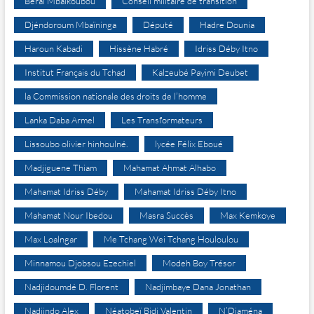
Béral Mbaïkoubou
Conseil militaire de transition
Djéndoroum Mbaïninga
Député
Hadre Dounia
Haroun Kabadi
Hissène Habré
Idriss Déby Itno
Institut Français du Tchad
Kalzeubé Payimi Deubet
la Commission nationale des droits de l’homme
Lanka Daba Armel
Les Transformateurs
Lissoubo olivier hinhoulné.
lycée Félix Eboué
Madjiguene Thiam
Mahamat Ahmat Alhabo
Mahamat Idriss Déby
Mahamat Idriss Déby Itno
Mahamat Nour Ibedou
Masra Succès
Max Kemkoye
Max Loalngar
Me Tchang Wei Tchang Houloulou
Minnamou Djobsou Ezechiel
Modeh Boy Trésor
Nadjidoumdé D. Florent
Nadjimbaye Dana Jonathan
Nadjindo Alex
Néatobeï Bidi Valentin
N’Djaména