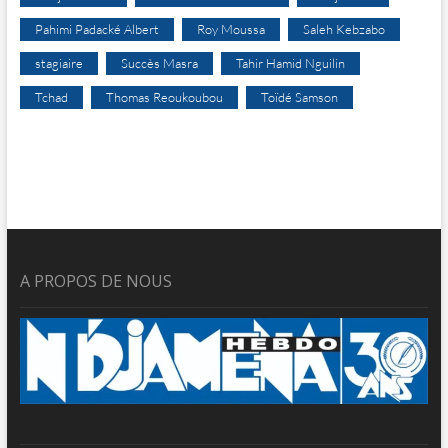
Pahimi Padacké Albert
Roy Moussa
Saleh Kebzabo
stagiaire
Succès Masra
Tahir Hamid Nguilin
Tchad
Thomas Reoukoubou
Toïdé Samson
A PROPOS DE NOUS