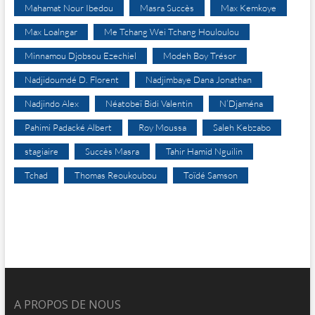
Mahamat Nour Ibedou
Masra Succès
Max Kemkoye
Max Loalngar
Me Tchang Wei Tchang Houloulou
Minnamou Djobsou Ezechiel
Modeh Boy Trésor
Nadjidoumdé D. Florent
Nadjimbaye Dana Jonathan
Nadjindo Alex
Néatobeï Bidi Valentin
N’Djaména
Pahimi Padacké Albert
Roy Moussa
Saleh Kebzabo
stagiaire
Succès Masra
Tahir Hamid Nguilin
Tchad
Thomas Reoukoubou
Toïdé Samson
A PROPOS DE NOUS