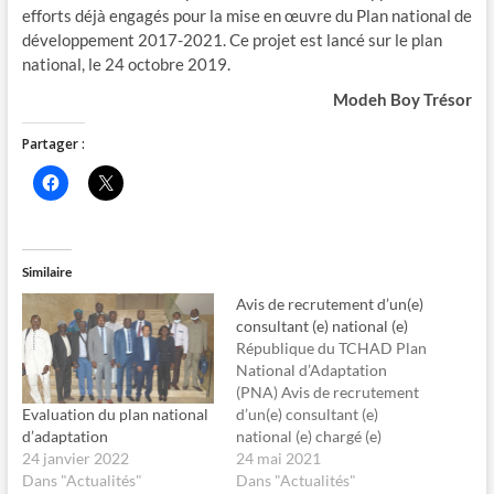
efforts déjà engagés pour la mise en œuvre du Plan national de
développement 2017-2021. Ce projet est lancé sur le plan
national, le 24 octobre 2019.
Modeh Boy Trésor
Partager :
C
C
l
l
i
i
q
q
u
u
e
e
z
r
Similaire
p
p
o
o
Avis de recrutement d’un(e)
u
u
r
r
consultant (e) national (e)
p
p
République du TCHAD Plan
a
a
r
r
National d’Adaptation
t
t
(PNA) Avis de recrutement
a
a
g
g
Evaluation du plan national
d’un(e) consultant (e)
e
e
d’adaptation
national (e) chargé (e)
r
r
s
s
24 janvier 2022
d’analyser le mécanisme de
24 mai 2021
u
u
Dans "Actualités"
r
r
suivi et évaluation du
Dans "Actualités"