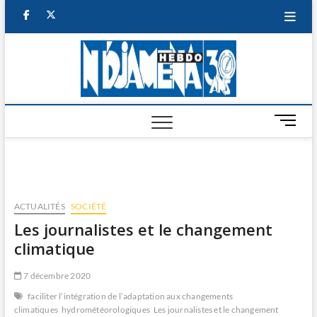
Skip
facebook
twitter
to
content
NDJAM
BI-HEBDO
HEBD
M
e
n
u
B
u
ACTUALITÉS
SOCIÉTÉ
t
Les journalistes et le changement
t
climatique
o
n
7 décembre 2020
faciliter l’intégration de l’adaptation aux changements
climatiques
hydrométéorologiques
Les journalistes et le changement