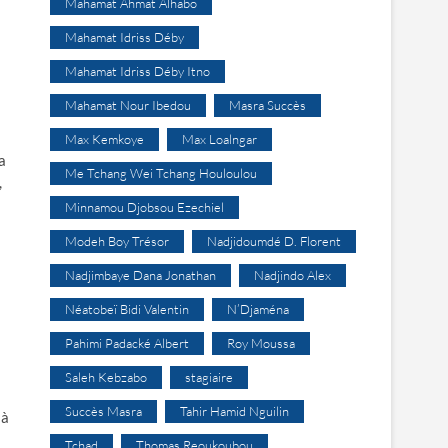
Mahamat Ahmat Alhabo
Mahamat Idriss Déby
Mahamat Idriss Déby Itno
Mahamat Nour Ibedou
Masra Succès
Max Kemkoye
Max Loalngar
a
Me Tchang Wei Tchang Houloulou
,
Minnamou Djobsou Ezechiel
Modeh Boy Trésor
Nadjidoumdé D. Florent
Nadjimbaye Dana Jonathan
Nadjindo Alex
Néatobeï Bidi Valentin
N’Djaména
Pahimi Padacké Albert
Roy Moussa
Saleh Kebzabo
stagiaire
Succès Masra
Tahir Hamid Nguilin
 à
Tchad
Thomas Reoukoubou