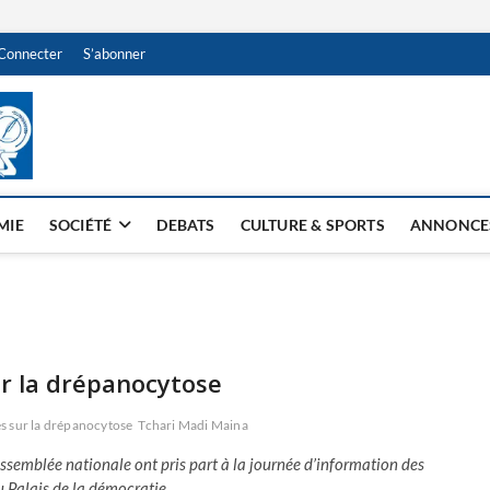
Connecter
S’abonner
NDJAMENA HEBDO
BI-HEBDO
MIE
SOCIÉTÉ
DEBATS
CULTURE & SPORTS
ANNONCE
ur la drépanocytose
es sur la drépanocytose
Tchari Madi Maina
ssemblée nationale ont pris part à la journée d’information des
 Palais de la démocratie.