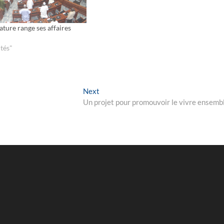
ature range ses affaires
tés"
Next
Next
post:
Un projet pour promouvoir le vivre ensemb