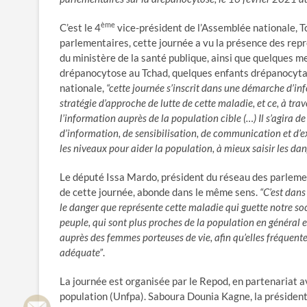
ème
C’est le 4
vice-président de l’Assemblée nationale, Tc
parlementaires, cette journée a vu la présence des repr
du ministère de la santé publique, ainsi que quelques me
drépanocytose au Tchad, quelques enfants drépanocytair
nationale,
“cette journée s’inscrit dans une démarche d’in
stratégie d’approche de lutte de cette maladie, et ce, à tra
l’information auprès de la population cible (…) Il s’agira 
d’information, de sensibilisation, de communication et d’e
les niveaux pour aider la population, à mieux saisir les dan
Le député Issa Mardo, président du réseau des parlement
de cette journée, abonde dans le même sens.
“C’est dans
le danger que représente cette maladie qui guette notre so
peuple, qui sont plus proches de la population en général e
auprès des femmes porteuses de vie, afin qu’elles fréquent
adéquate”
.
La journée est organisée par le Repod, en partenariat ave
population (Unfpa). Saboura Dounia Kagne, la président