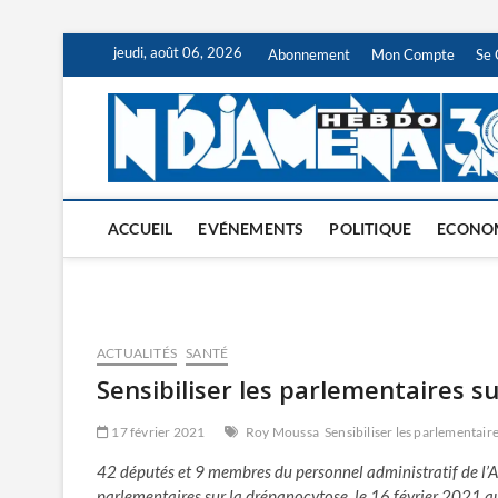
Skip
jeudi, août 06, 2026
Abonnement
Mon Compte
Se 
to
content
ACCUEIL
EVÉNEMENTS
POLITIQUE
ECONO
ACTUALITÉS
SANTÉ
Sensibiliser les parlementaires s
17 février 2021
Roy Moussa
Sensibiliser les parlementair
42 députés et 9 membres du personnel administratif de l’A
parlementaires sur la drépanocytose, le 16 février 2021 au