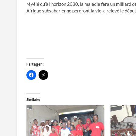
révélé qu’à l’horizon 2030, la maladie fera un milliard 
Afrique subsaharienne perdront la vie, a relevé le dépu
Partager :
C
C
l
l
i
i
q
q
u
u
e
e
z
r
Similaire
p
p
o
o
u
u
r
r
p
p
a
a
r
r
t
t
a
a