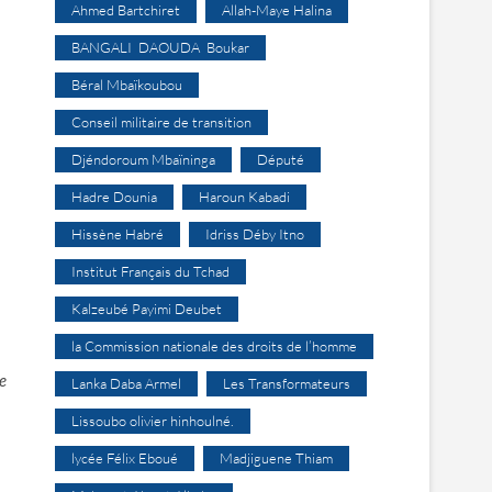
Ahmed Bartchiret
Allah-Maye Halina
BANGALI DAOUDA Boukar
Béral Mbaïkoubou
Conseil militaire de transition
Djéndoroum Mbaïninga
Député
Hadre Dounia
Haroun Kabadi
Hissène Habré
Idriss Déby Itno
Institut Français du Tchad
Kalzeubé Payimi Deubet
la Commission nationale des droits de l’homme
e
Lanka Daba Armel
Les Transformateurs
Lissoubo olivier hinhoulné.
lycée Félix Eboué
Madjiguene Thiam