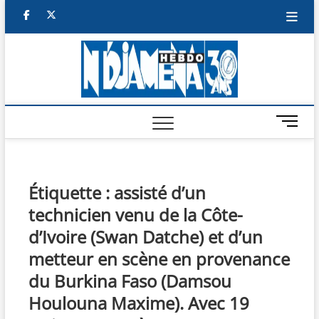
Skip
facebook
twitter
to
content
NDJAM
BI-HEBDO
HEBD
M
e
n
u
B
Étiquette :
assisté d’un
u
technicien venu de la Côte-
t
t
d’Ivoire (Swan Datche) et d’un
o
metteur en scène en provenance
n
du Burkina Faso (Damsou
Houlouna Maxime). Avec 19