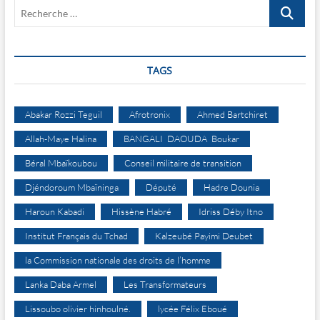
Recherche
…
TAGS
Abakar Rozzi Teguil
Afrotronix
Ahmed Bartchiret
Allah-Maye Halina
BANGALI DAOUDA Boukar
Béral Mbaïkoubou
Conseil militaire de transition
Djéndoroum Mbaïninga
Député
Hadre Dounia
Haroun Kabadi
Hissène Habré
Idriss Déby Itno
Institut Français du Tchad
Kalzeubé Payimi Deubet
la Commission nationale des droits de l’homme
Lanka Daba Armel
Les Transformateurs
Lissoubo olivier hinhoulné.
lycée Félix Eboué