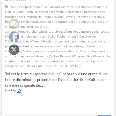
“Sur les empreintes des Sao”
Arnold
assisté d’un technicien venu de la
Côte-d’Ivoire (Swan Datche) et d’un metteur en scène en provenance du
Burkina Faso (Damsou Houlouna Maxime). Avec 19 artistes sur scène
au
bout d’une résidence de création de deux mois et qui demeure toujours un
chantier à améliorer
Bertine et
Josiane)
Bouchra
chanteuses
Clotaire
Dai’son
des danseurs et danseuses
(André
et les instrumentistes (Dicko
Fabien
Imam T. Omarson et
Tchadiano)
Julio
M’ress
Mélodji
notamment des chanteurs
pour cette
proposition dont la mise en œuvre a mobilisé un scénographe venu du
Cameroun (Keulion)
puisque le spectacle est déjà là. Une grande première
au Tchad
rappeurs et slameurs (Sultan
Ricky et M’rayam)
Roy Moussa
Un
chantier réalisé par Maxime Houlona le metteur en scène
un régisseur son
et lumière venu de la France (Quentet Trehet)
Weikaly
Tel est le titre du spectacle d’un Opéra rap, d’une durée d’une
heure dix minutes, proposé par l’association Ikun Kultur, sur
une idée originale de…
Sur
Lire Plus
les
empreintes
des
Sao