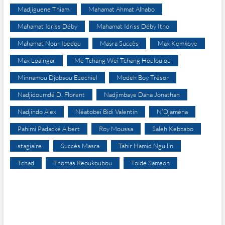
Madjiguene Thiam
Mahamat Ahmat Alhabo
Mahamat Idriss Déby
Mahamat Idriss Déby Itno
Mahamat Nour Ibedou
Masra Succès
Max Kemkoye
Max Loalngar
Me Tchang Wei Tchang Houloulou
Minnamou Djobsou Ezechiel
Modeh Boy Trésor
Nadjidoumdé D. Florent
Nadjimbaye Dana Jonathan
Nadjindo Alex
Néatobeï Bidi Valentin
N’Djaména
Pahimi Padacké Albert
Roy Moussa
Saleh Kebzabo
stagiaire
Succès Masra
Tahir Hamid Nguilin
Tchad
Thomas Reoukoubou
Toïdé Samson