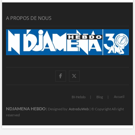
A PROPOS DE NOUS
facebook
twitter
Accueil
BI-Hebdo
Blog
NDJAMENA HEBDO
| Designed by:
AstreduWeb
| © Copyright All right
reserved