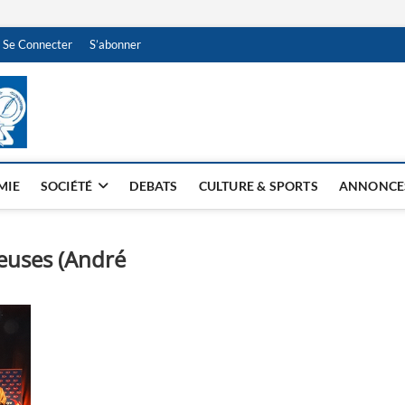
Se Connecter
S’abonner
NDJAMENA HEBDO
BI-HEBDO
MIE
SOCIÉTÉ
DEBATS
CULTURE & SPORTS
ANNONCE
euses (André