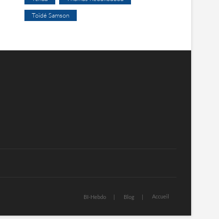
Toïdé Samson
Accueil
BI-Hebdo
Blog