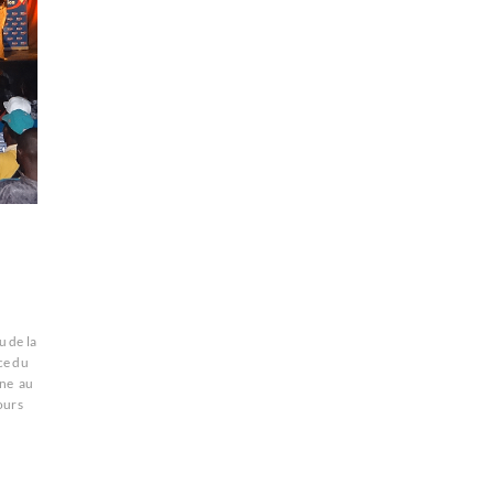
u de la
ce du
ène
au
ours