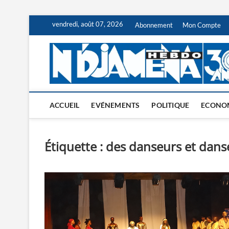
Skip
vendredi, août 07, 2026
Abonnement
Mon Compte
to
content
ACCUEIL
EVÉNEMENTS
POLITIQUE
ECONO
Étiquette :
des danseurs et dans