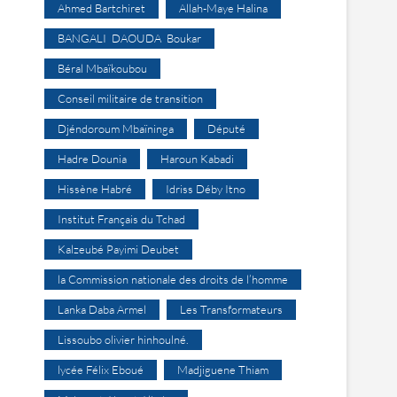
Ahmed Bartchiret
Allah-Maye Halina
BANGALI DAOUDA Boukar
Béral Mbaïkoubou
Conseil militaire de transition
Djéndoroum Mbaïninga
Député
Hadre Dounia
Haroun Kabadi
Hissène Habré
Idriss Déby Itno
Institut Français du Tchad
Kalzeubé Payimi Deubet
la Commission nationale des droits de l’homme
Lanka Daba Armel
Les Transformateurs
Lissoubo olivier hinhoulné.
lycée Félix Eboué
Madjiguene Thiam