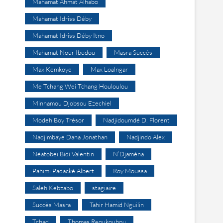
Mahamat Ahmat Alhabo
Mahamat Idriss Déby
Mahamat Idriss Déby Itno
Mahamat Nour Ibedou
Masra Succès
Max Kemkoye
Max Loalngar
Me Tchang Wei Tchang Houloulou
Minnamou Djobsou Ezechiel
Modeh Boy Trésor
Nadjidoumdé D. Florent
Nadjimbaye Dana Jonathan
Nadjindo Alex
Néatobeï Bidi Valentin
N’Djaména
Pahimi Padacké Albert
Roy Moussa
Saleh Kebzabo
stagiaire
Succès Masra
Tahir Hamid Nguilin
Tchad
Thomas Reoukoubou