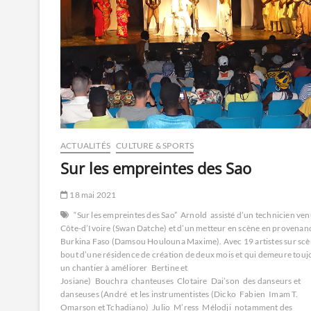
ACTUALITÉS
CULTURE & SPORTS
Sur les empreintes des Sao
18 mai 2021
“Sur les empreintes des Sao”
Arnold
assisté d’un technicien ven
Côte-d’Ivoire (Swan Datche) et d’un metteur en scène en provenan
Burkina Faso (Damsou Houlouna Maxime). Avec 19 artistes sur sc
bout d’une résidence de création de deux mois et qui demeure touj
un chantier à améliorer
Bertine et
Josiane)
Bouchra
chanteuses
Clotaire
Dai’son
des danseurs et
danseuses (André
et les instrumentistes (Dicko
Fabien
Imam T.
Omarson et Tchadiano)
Julio
M’ress
Mélodji
notamment des