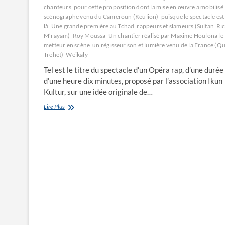
chanteurs
pour cette proposition dont la mise en œuvre a mobilisé
scénographe venu du Cameroun (Keulion)
puisque le spectacle est
là. Une grande première au Tchad
rappeurs et slameurs (Sultan
Ric
M’rayam)
Roy Moussa
Un chantier réalisé par Maxime Houlona le
metteur en scène
un régisseur son et lumière venu de la France (Q
Trehet)
Weikaly
Tel est le titre du spectacle d’un Opéra rap, d’une durée
d’une heure dix minutes, proposé par l’association Ikun
Kultur, sur une idée originale de…
Sur
Lire Plus
les
empreintes
des
Sao