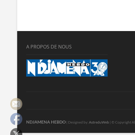
A PROPOS DE NOUS
NDJAMENA HEBDO
| Designed by:
AstreduWeb
| © Copyright Al