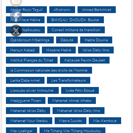
Abakar Rozzi Teguil
Afrotronix
Ahmed Bartchiret
Allah-Maye Halina
BANGALI DAOUDA Boukar
Béral Mbaïkoubou
Conseil militaire de transition
Djéndoroum Mbaïninga
Député
Hadre Dounia
Haroun Kabadi
Hissène Habré
Idriss Déby Itno
Institut Français du Tchad
Kalzeubé Payimi Deubet
la Commission nationale des droits de l’homme
Lanka Daba Armel
Les Transformateurs
Lissoubo olivier hinhoulné.
lycée Félix Eboué
Madjiguene Thiam
Mahamat Ahmat Alhabo
Mahamat Idriss Déby
Mahamat Idriss Déby Itno
Mahamat Nour Ibedou
Masra Succès
Max Kemkoye
Max Loalngar
Me Tchang Wei Tchang Houloulou