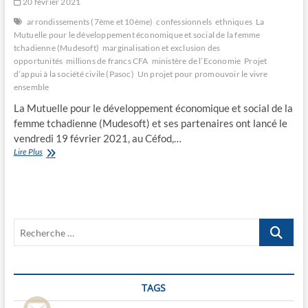
20 février 2021
arrondissements (7ème et 10ème)
confessionnels
ethniques
La
Mutuelle pour le développement économique et social de la femme
tchadienne (Mudesoft)
marginalisation et exclusion des
opportunités
millions de francs CFA
ministère de l’Economie
Projet
d’appui à la société civile (Pasoc)
Un projet pour promouvoir le vivre
ensemble
La Mutuelle pour le développement économique et social de la
femme tchadienne (Mudesoft) et ses partenaires ont lancé le
vendredi 19 février 2021, au Céfod,…
Un
Lire Plus
projet
pour
promouvoir
le
vivre
Recherche
ensemble
…
TAGS