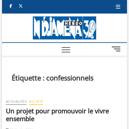
Skip
facebook
twitter
to
content
NDJAM
BI-HEBDO
HEBD
M
e
n
u
B
Étiquette :
confessionnels
u
t
t
o
ACTUALITÉS
SOCIÉTÉ
n
Un projet pour promouvoir le vivre
ensemble