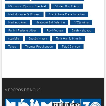
Minnamou Djobsou Ezechiel
Modeh Boy Trésor
Nadjidoumdé D. Florent
Nadjimbaye Dana Jonathan
Nadjindo Alex
Néatobeï Bidi Valentin
N’Djaména
Pahimi Padacké Albert
Roy Moussa
Saleh Kebzabo
stagiaire
Succès Masra
Tahir Hamid Nguilin
Tchad
Thomas Reoukoubou
Toïdé Samson
A PROPOS DE NOUS