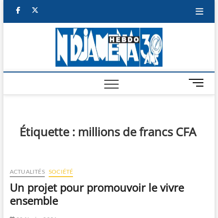
Skip
facebook
twitter
to
content
NDJAM
BI-HEBDO
HEBD
M
e
n
u
B
Étiquette :
millions de francs CFA
u
t
t
o
ACTUALITÉS
SOCIÉTÉ
n
Un projet pour promouvoir le vivre
ensemble