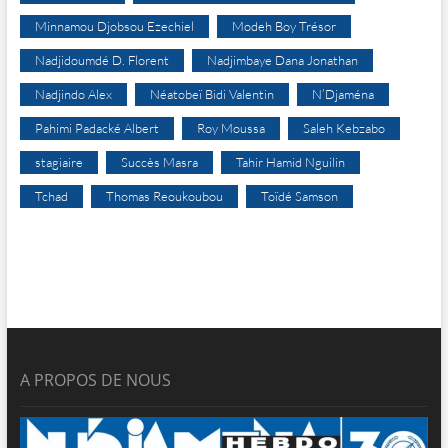
Minnamou Djobsou Ezechiel
Modeh Boy Trésor
Nadjidoumdé D. Florent
Nadjimbaye Dana Jonathan
Nadjindo Alex
Néatobeï Bidi Valentin
N’Djaména
Pahimi Padacké Albert
Roy Moussa
Saleh Kebzabo
stagiaire
Succès Masra
Tahir Hamid Nguilin
Tchad
Thomas Reoukoubou
Toïdé Samson
A PROPOS DE NOUS