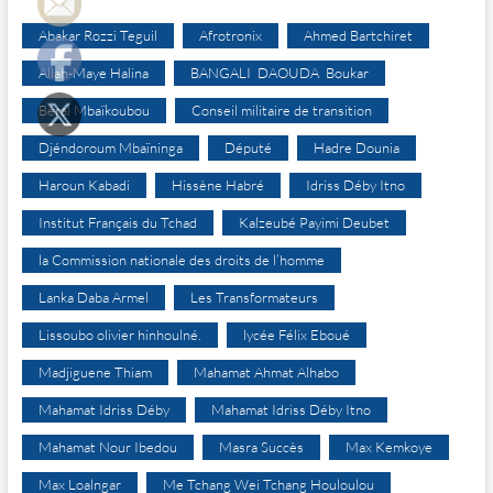
Abakar Rozzi Teguil
Afrotronix
Ahmed Bartchiret
Allah-Maye Halina
BANGALI DAOUDA Boukar
Béral Mbaïkoubou
Conseil militaire de transition
Djéndoroum Mbaïninga
Député
Hadre Dounia
Haroun Kabadi
Hissène Habré
Idriss Déby Itno
Institut Français du Tchad
Kalzeubé Payimi Deubet
la Commission nationale des droits de l’homme
Lanka Daba Armel
Les Transformateurs
Lissoubo olivier hinhoulné.
lycée Félix Eboué
Madjiguene Thiam
Mahamat Ahmat Alhabo
Mahamat Idriss Déby
Mahamat Idriss Déby Itno
Mahamat Nour Ibedou
Masra Succès
Max Kemkoye
Max Loalngar
Me Tchang Wei Tchang Houloulou