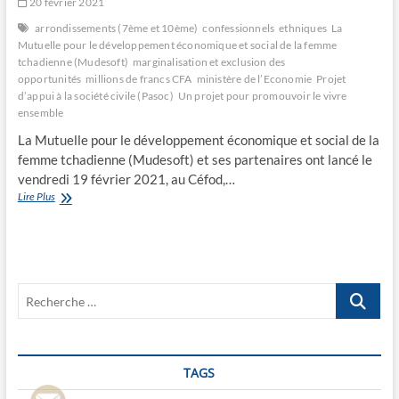
20 février 2021
arrondissements (7ème et 10ème)
confessionnels
ethniques
La
Mutuelle pour le développement économique et social de la femme
tchadienne (Mudesoft)
marginalisation et exclusion des
opportunités
millions de francs CFA
ministère de l’Economie
Projet
d’appui à la société civile (Pasoc)
Un projet pour promouvoir le vivre
ensemble
La Mutuelle pour le développement économique et social de la
femme tchadienne (Mudesoft) et ses partenaires ont lancé le
vendredi 19 février 2021, au Céfod,…
Un
Lire Plus
projet
pour
promouvoir
le
vivre
Recherche
ensemble
…
TAGS