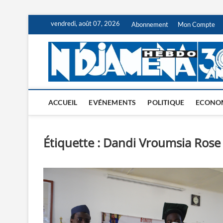
Skip
vendredi, août 07, 2026
Abonnement
Mon Compte
to
content
ACCUEIL
EVÉNEMENTS
POLITIQUE
ECONO
Étiquette :
Dandi Vroumsia Rose