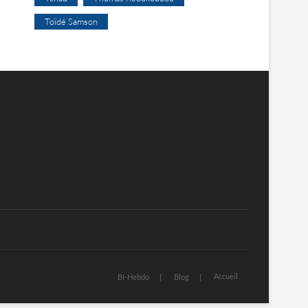
Toïdé Samson
Accueil
BI-Hebdo
Blog