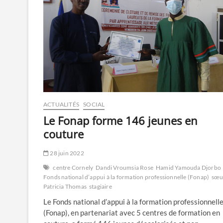
ACTUALITÉS
SOCIAL
Le Fonap forme 146 jeunes en
couture
28 juin 2022
centre Cornely
Dandi Vroumsia Rose
Hamid Yamouda Djorbo
Fonds national d’appui à la formation professionnelle (Fonap)
sœu
Patricia Thomas
stagiaire
Le Fonds national d’appui à la formation professionnell
(Fonap), en partenariat avec 5 centres de formation en