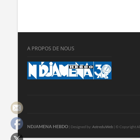
A PROPOS DE NOUS
NDJAMENA HEBDO
| Designed by:
AstreduWeb
| © Copyright Al