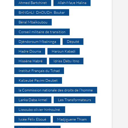
Ahmed Bartchiret
Allah-Maye Halina
BANGALI DAOUDA Boukar
Béral Mbaïkoubou
Conseil militaire de transition
Djéndoroum Mbaïninga
Député
Hadre Dounia
Haroun Kabadi
Hissène Habré
Idriss Déby Itno
Institut Français du Tchad
Kalzeubé Payimi Deubet
la Commission nationale des droits de l’homme
Lanka Daba Armel
Les Transformateurs
Lissoubo olivier hinhoulné.
lycée Félix Eboué
Madjiguene Thiam