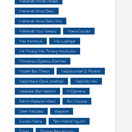
Mahamat Ahmat Alhabo
Mahamat Idriss Déby
Mahamat Idriss Déby Itno
Mahamat Nour Ibedou
Masra Succès
Max Kemkoye
Max Loalngar
Me Tchang Wei Tchang Houloulou
Minnamou Djobsou Ezechiel
Modeh Boy Trésor
Nadjidoumdé D. Florent
Nadjimbaye Dana Jonathan
Nadjindo Alex
Néatobeï Bidi Valentin
N’Djaména
Pahimi Padacké Albert
Roy Moussa
Saleh Kebzabo
stagiaire
Succès Masra
Tahir Hamid Nguilin
Tchad
Thomas Reoukoubou