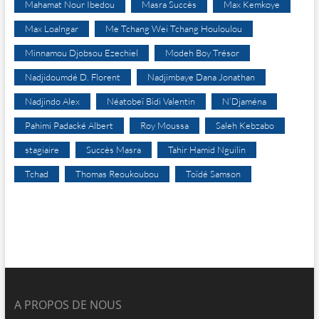
Mahamat Nour Ibedou
Masra Succès
Max Kemkoye
Max Loalngar
Me Tchang Wei Tchang Houloulou
Minnamou Djobsou Ezechiel
Modeh Boy Trésor
Nadjidoumdé D. Florent
Nadjimbaye Dana Jonathan
Nadjindo Alex
Néatobeï Bidi Valentin
N’Djaména
Pahimi Padacké Albert
Roy Moussa
Saleh Kebzabo
stagiaire
Succès Masra
Tahir Hamid Nguilin
Tchad
Thomas Reoukoubou
Toïdé Samson
A PROPOS DE NOUS