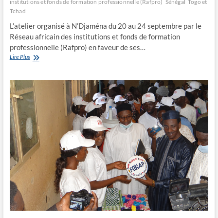
institutions et fonds de formation professionnelle (Rafpro)
Sénégal
Togo et
Tchad
L’atelier organisé à N’Djaména du 20 au 24 septembre par le
Réseau africain des institutions et fonds de formation
professionnelle (Rafpro) en faveur de ses…
Les
Lire Plus
gestionnaires
des
RH
membres
du
Rafpro
satisfaits