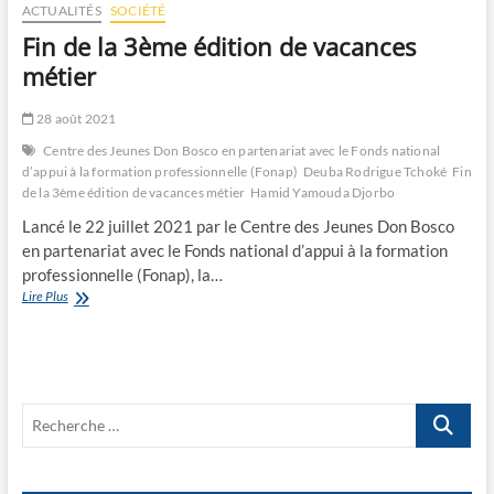
ACTUALITÉS
SOCIÉTÉ
Fin de la 3ème édition de vacances
métier
28 août 2021
Centre des Jeunes Don Bosco en partenariat avec le Fonds national
d’appui à la formation professionnelle (Fonap)
Deuba Rodrigue Tchoké
Fin
de la 3ème édition de vacances métier
Hamid Yamouda Djorbo
Lancé le 22 juillet 2021 par le Centre des Jeunes Don Bosco
en partenariat avec le Fonds national d’appui à la formation
professionnelle (Fonap), la…
Fin
Lire Plus
de
la
3ème
édition
de
Recherche
vacances
métier
…