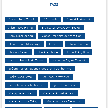
TAGS
Abakar Rozzi Teguil
Afrotronix
Ahmed Bartchiret
Allah-Maye Halina
BANGALI DAOUDA Boukar
Béral Mbaïkoubou
Conseil militaire de transition
Djéndoroum Mbaïninga
Député
Hadre Dounia
Haroun Kabadi
Hissène Habré
Idriss Déby Itno
Institut Français du Tchad
Kalzeubé Payimi Deubet
la Commission nationale des droits de l’homme
Lanka Daba Armel
Les Transformateurs
Lissoubo olivier hinhoulné.
lycée Félix Eboué
Madjiguene Thiam
Mahamat Ahmat Alhabo
Mahamat Idriss Déby
Mahamat Idriss Déby Itno