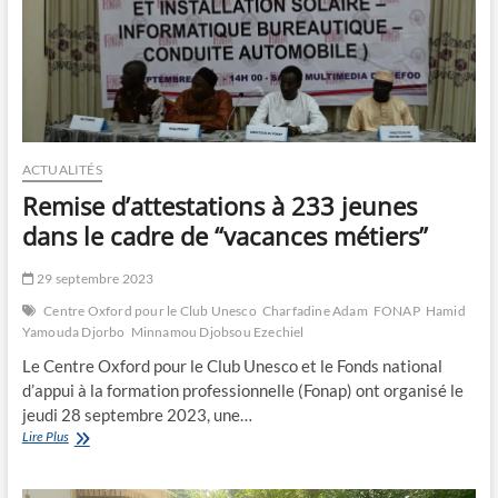
ACTUALITÉS
Remise d’attestations à 233 jeunes
dans le cadre de “vacances métiers”
29 septembre 2023
Centre Oxford pour le Club Unesco
Charfadine Adam
FONAP
Hamid
Yamouda Djorbo
Minnamou Djobsou Ezechiel
Le Centre Oxford pour le Club Unesco et le Fonds national
d’appui à la formation professionnelle (Fonap) ont organisé le
jeudi 28 septembre 2023, une…
Remise
Lire Plus
d’attestations
à
233