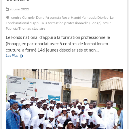
28 juin 2022
centre Cornely
Dandi Vroumsia Rose
Hamid Yamouda Djorbo
Le
Fonds national d’appui à la formation professionnelle (Fonap)
sœur
Patricia Thomas
stagiaire
Le Fonds national d’appui à la formation professionnelle
(Fonap), en partenariat avec 5 centres de formation en
couture, a formé 146 jeunes déscolarisés et non…
Le
Lire Plus
Fonap
forme
146
jeunes
en
couture