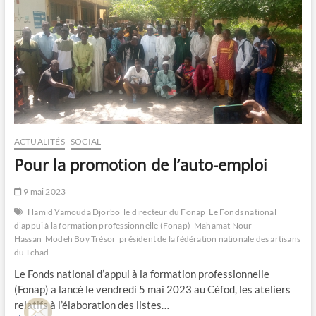
jeunes
dans
le
cadre
de
“vacances
métiers”
ACTUALITÉS
SOCIAL
Pour la promotion de l’auto-emploi
9 mai 2023
Hamid Yamouda Djorbo
le directeur du Fonap
Le Fonds national
d’appui à la formation professionnelle (Fonap)
Mahamat Nour
Hassan
Modeh Boy Trésor
président de la fédération nationale des artisans
du Tchad
Le Fonds national d’appui à la formation professionnelle
(Fonap) a lancé le vendredi 5 mai 2023 au Céfod, les ateliers
relatifs à l’élaboration des listes…