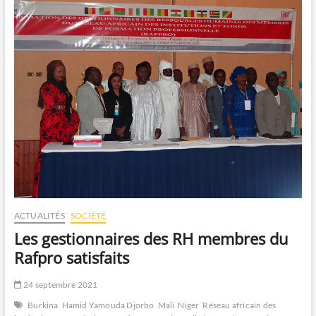
leurs
parchemins
ACTUALITÉS
SOCIÉTÉ
Les gestionnaires des RH membres du
Rafpro satisfaits
24 septembre 2021
Burkina
Hamid Yamouda Djorbo
Mali
Niger
Réseau africain des