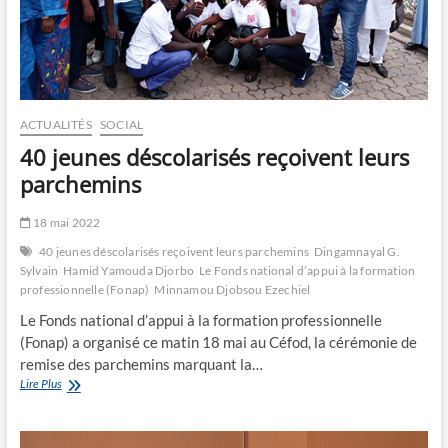
ACTUALITÉS
SOCIAL
40 jeunes déscolarisés reçoivent leurs
parchemins
18 mai 2022
40 jeunes déscolarisés reçoivent leurs parchemins
Dingamnayal G.
Sylvain
Hamid Yamouda Djorbo
Le Fonds national d’appui à la formation
professionnelle (Fonap)
Minnamou Djobsou Ezechiel
Le Fonds national d’appui à la formation professionnelle
(Fonap) a organisé ce matin 18 mai au Céfod, la cérémonie de
remise des parchemins marquant la…
40
Lire Plus
jeunes
déscolarisés
reçoivent