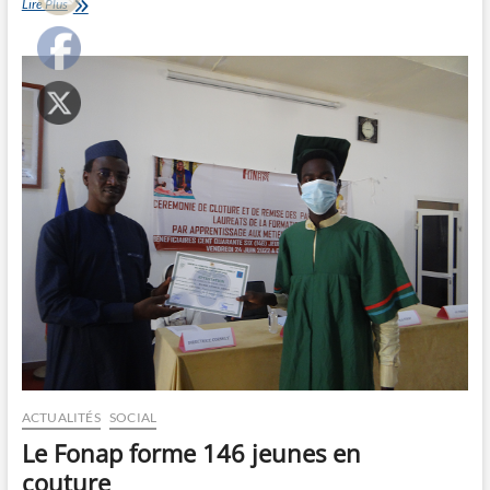
Pour
Lire Plus
la
promotion
de
l’auto-
emploi
ACTUALITÉS
SOCIAL
Le Fonap forme 146 jeunes en
couture