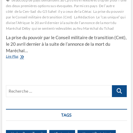
beaucoup de pays demandent au Cps d’être flexible et d’opter pour l’une
des deux premières options sus-évoquées. Parmi ces pays
De l’autre
côté
de la Cen-Sad
du G5 Sahel
il y a ceux de la Cééac
La prise du pouvoir
par le Conseil militaire de transition (Cmt)
La Rédaction
Le “cas unique” qui
divise l’Afrique
le 20 avril dernier à la suite de l’annonce de la mort du
Maréchal Déby
qui se sentent redevables au feu Maréchal du Tchad
La prise du pouvoir par le Conseil militaire de transition (Cmt),
le 20 avril dernier à la suite de l’annonce de la mort du
Maréchal…
Le
Lire Plus
“cas
unique”
qui
divise
l’Afrique
Recherche
…
TAGS