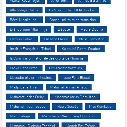
Abakar Rozzi Teguil
Afrotronix
Ahmed Bartchiret
Allah-Maye Halina
BANGALI DAOUDA Boukar
Béral Mbaïkoubou
Conseil militaire de transition
Djéndoroum Mbaïninga
Député
Hadre Dounia
Haroun Kabadi
Hissène Habré
Idriss Déby Itno
Institut Français du Tchad
Kalzeubé Payimi Deubet
la Commission nationale des droits de l’homme
Lanka Daba Armel
Les Transformateurs
Lissoubo olivier hinhoulné.
lycée Félix Eboué
Madjiguene Thiam
Mahamat Ahmat Alhabo
Mahamat Idriss Déby
Mahamat Idriss Déby Itno
Mahamat Nour Ibedou
Masra Succès
Max Kemkoye
Max Loalngar
Me Tchang Wei Tchang Houloulou
Minnamou Djobsou Ezechiel
Modeh Boy Trésor