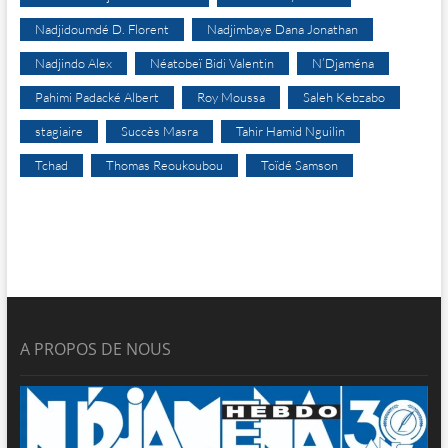
Nadjidoumdé D. Florent
Nadjimbaye Dana Jonathan
Nadjindo Alex
Néatobeï Bidi Valentin
N’Djaména
Pahimi Padacké Albert
Roy Moussa
Saleh Kebzabo
stagiaire
Succès Masra
Tahir Hamid Nguilin
Tchad
Thomas Reoukoubou
Toïdé Samson
A PROPOS DE NOUS