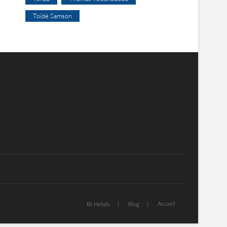
Toïdé Samson
Accueil
BI-Hebdo
Blog