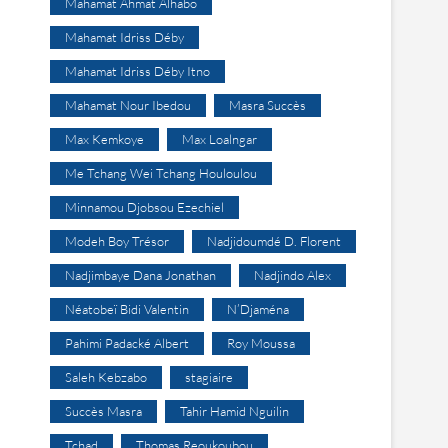
Mahamat Ahmat Alhabo
Mahamat Idriss Déby
Mahamat Idriss Déby Itno
Mahamat Nour Ibedou
Masra Succès
Max Kemkoye
Max Loalngar
Me Tchang Wei Tchang Houloulou
Minnamou Djobsou Ezechiel
Modeh Boy Trésor
Nadjidoumdé D. Florent
Nadjimbaye Dana Jonathan
Nadjindo Alex
Néatobeï Bidi Valentin
N’Djaména
Pahimi Padacké Albert
Roy Moussa
Saleh Kebzabo
stagiaire
Succès Masra
Tahir Hamid Nguilin
Tchad
Thomas Reoukoubou