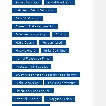
Ahmed Bartchiret
Allah-Maye Halina
BANGALI DAOUDA Boukar
Béral Mbaïkoubou
Conseil militaire de transition
Djéndoroum Mbaïninga
Député
Hadre Dounia
Haroun Kabadi
Hissène Habré
Idriss Déby Itno
Institut Français du Tchad
Kalzeubé Payimi Deubet
la Commission nationale des droits de l’homme
Lanka Daba Armel
Les Transformateurs
Lissoubo olivier hinhoulné.
lycée Félix Eboué
Madjiguene Thiam