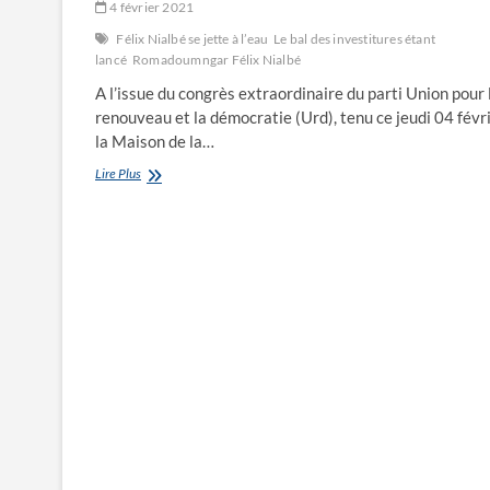
4 février 2021
Félix Nialbé se jette à l’eau
Le bal des investitures étant
lancé
Romadoumngar Félix Nialbé
A l’issue du congrès extraordinaire du parti Union pour 
renouveau et la démocratie (Urd), tenu ce jeudi 04 févr
la Maison de la…
Félix
Lire Plus
Nialbé
se
jette
à
l’eau