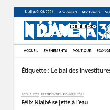
Skip
jeudi, août 06, 2026
Abonnement
Mon Compte
Se 
to
content
ACCUEIL
EVÉNEMENTS
POLITIQUE
ECONO
Étiquette :
Le bal des investiture
ACTUALITÉS
PRÉSIDENTIELLE D’AVRIL 2021
Félix Nialbé se jette à l’eau