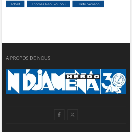
Tchad
Thomas Reoukoubou
Toïdé Samson
A PROPOS DE NOUS
facebook
twitter