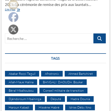
2021. La cérémonie de remise des prix aux lauréats…
Moundou
Lire Plus
honorée
sous
les
“Regards
croisés”
Recherche
2021
…
TAGS
Abakar Rozzi Teguil
Afrotronix
Ahmed Bartchiret
Allah-Maye Halina
BANGALI DAOUDA Boukar
Béral Mbaïkoubou
Conseil militaire de transition
Djéndoroum Mbaïninga
Député
Hadre Dounia
Haroun Kabadi
Hissène Habré
Idriss Déby Itno