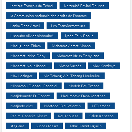
Institut Français du Tchad
Kalzeubé Payimi Deubet
la Commission nationale des droits de l’homme
Lanka Daba Armel
Les Transformateurs
Lissoubo olivier hinhoulné.
lycée Félix Eboué
Madjiguene Thiam
Mahamat Ahmat Alhabo
Mahamat Idriss Déby
Mahamat Idriss Déby Itno
Mahamat Nour Ibedou
Masra Succès
Max Kemkoye
Max Loalngar
Me Tchang Wei Tchang Houloulou
Minnamou Djobsou Ezechiel
Modeh Boy Trésor
Nadjidoumdé D. Florent
Nadjimbaye Dana Jonathan
Nadjindo Alex
Néatobeï Bidi Valentin
N’Djaména
Pahimi Padacké Albert
Roy Moussa
Saleh Kebzabo
stagiaire
Succès Masra
Tahir Hamid Nguilin