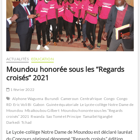
ACTUALITÉS
EDUCATION
Moundou honorée sous les “Regards
croisés” 2021
1 février 2022
Alphone Waguena
Burundi
Cameroun
Centrafrique
Congo
Congo
RD
Eric Voli Bi
Gabon
Guinée équatoriale
Le Lycée-collège Notre Dame de
Moundou
Mbaïkoubou Gilbert
Moundou honorée sous les “Regards
croisés” 2021
Rwanda
Sao Tomé et Principe
Tamaïbé Ngangbé
Darkedi
Tchad
Le Lycée-collège Notre Dame de Moundou est déclaré lauréat
du Concours régional dénommé “Regards croisés”, édition