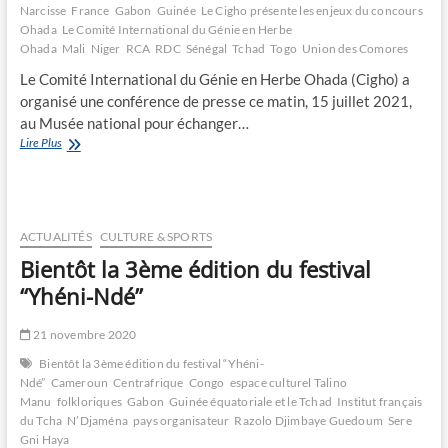
Narcisse
France
Gabon
Guinée
Le Cigho présente les enjeux du concours
Ohada
Le Comité International du Génie en Herbe
Ohada
Mali
Niger
RCA
RDC
Sénégal
Tchad
Togo
Union des Comores
Le Comité International du Génie en Herbe Ohada (Cigho) a
organisé une conférence de presse ce matin, 15 juillet 2021,
au Musée national pour échanger…
Le
Lire Plus
Cigho
présente
les
enjeux
du
ACTUALITÉS
CULTURE & SPORTS
concours
Bientôt la 3ème édition du festival
Ohada
“Yhéni-Ndé”
21 novembre 2020
Bientôt la 3ème édition du festival “Yhéni-
Ndé”
Cameroun
Centrafrique
Congo
espace culturel Talino
Manu
folkloriques
Gabon
Guinée équatoriale et le Tchad
Institut français
du Tcha
N’Djaména
pays organisateur
Razolo Djimbaye Guedoum
Sere
Gni Haya