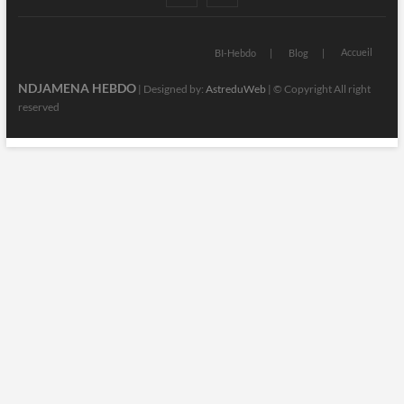
Accueil
BI-Hebdo
Blog
NDJAMENA HEBDO
| Designed by:
AstreduWeb
| © Copyright All right
reserved