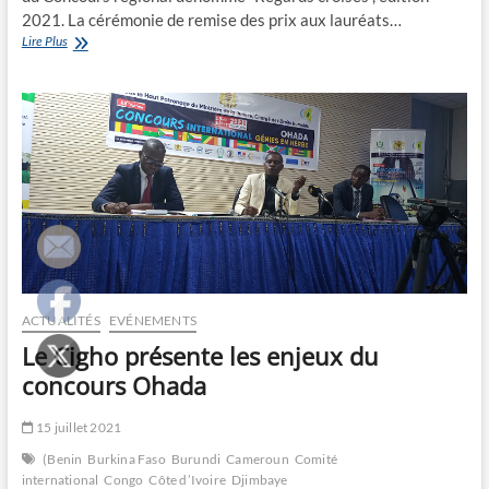
2021. La cérémonie de remise des prix aux lauréats…
Moundou
Lire Plus
honorée
sous
les
“Regards
croisés”
2021
ACTUALITÉS
EVÉNEMENTS
Le Cigho présente les enjeux du
concours Ohada
15 juillet 2021
(Benin
Burkina Faso
Burundi
Cameroun
Comité
international
Congo
Côte d’Ivoire
Djimbaye