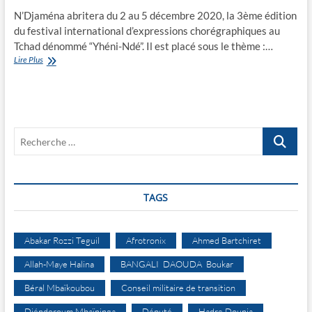
N’Djaména abritera du 2 au 5 décembre 2020, la 3ème édition
du festival international d’expressions chorégraphiques au
Tchad dénommé “Yhéni-Ndé”. Il est placé sous le thème :…
Bientôt
Lire Plus
la
3ème
édition
du
festival
Recherche
“Yhéni-
Ndé”
…
TAGS
Abakar Rozzi Teguil
Afrotronix
Ahmed Bartchiret
Allah-Maye Halina
BANGALI DAOUDA Boukar
Béral Mbaïkoubou
Conseil militaire de transition
Djéndoroum Mbaïninga
Député
Hadre Dounia