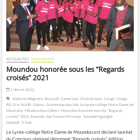
ACTUALITÉS
EDUCATION
Moundou honorée sous les “Regards
croisés” 2021
1 février 2022
Alphone Waguena
Burundi
Cameroun
Centrafrique
Congo
Congo
RD
Eric Voli Bi
Gabon
Guinée équatoriale
Le Lycée-collège Notre Dame de
Moundou
Mbaïkoubou Gilbert
Moundou honorée sous les “Regards
croisés” 2021
Rwanda
Sao Tomé et Principe
Tamaïbé Ngangbé
Darkedi
Tchad
Le Lycée-collège Notre Dame de Moundou est déclaré lauréat
du Concours régional dénommé “Regards croisés”, édition