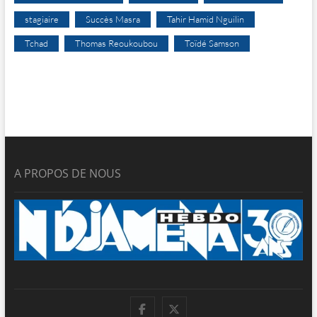
stagiaire
Succès Masra
Tahir Hamid Nguilin
Tchad
Thomas Reoukoubou
Toïdé Samson
A PROPOS DE NOUS
facebook
twitter