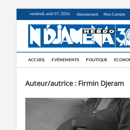
Skip
vendredi, août 07, 2026
Abonnement
Mon Compte
to
content
ACCUEIL
EVÉNEMENTS
POLITIQUE
ECONO
Auteur/autrice :
Firmin Djeram