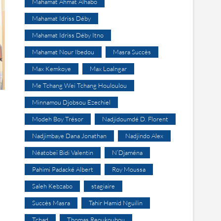
Mahamat Ahmat Alhabo
Mahamat Idriss Déby
Mahamat Idriss Déby Itno
Mahamat Nour Ibedou
Masra Succès
Max Kemkoye
Max Loalngar
Me Tchang Wei Tchang Houloulou
Minnamou Djobsou Ezechiel
Modeh Boy Trésor
Nadjidoumdé D. Florent
Nadjimbaye Dana Jonathan
Nadjindo Alex
Néatobeï Bidi Valentin
N’Djaména
Pahimi Padacké Albert
Roy Moussa
Saleh Kebzabo
stagiaire
Succès Masra
Tahir Hamid Nguilin
Tchad
Thomas Reoukoubou