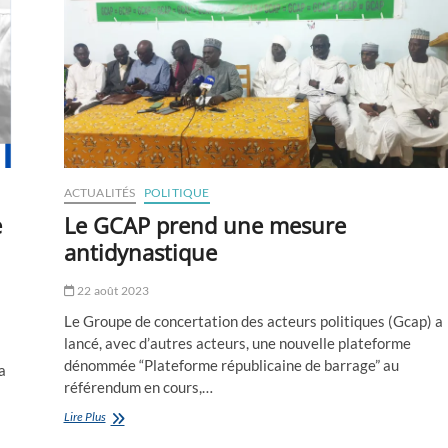
ça
serait
une
manière
de
dire
aux
parents,
n’envoyez
pas
ACTUALITÉS
POLITIQUE
vos
enfants
e
Le GCAP prend une mesure
à
antidynastique
l’école”
22 août 2023
Le Groupe de concertation des acteurs politiques (Gcap) a
lancé, avec d’autres acteurs, une nouvelle plateforme
dénommée “Plateforme républicaine de barrage” au
a
référendum en cours,…
Le
Lire Plus
GCAP