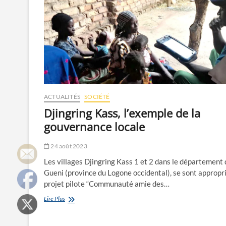
ACTUALITÉS
SOCIÉTÉ
Djingring Kass, l’exemple de la
gouvernance locale
24 août 2023
Les villages Djingring Kass 1 et 2 dans le département 
Gueni (province du Logone occidental), se sont appropri
projet pilote “Communauté amie des…
Djingring
Lire Plus
Kass,
l’exemple
de