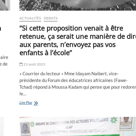
ACTUALITÉS
DEBATS
n
“Si cette proposition venait à être
retenue, ça serait une manière de dir
aux parents, n’envoyez pas vos
enfants à l’école”
taire
e de
23 août 2023
« Courrier du lecteur » Mme Idayam Naibert, vice-
présidente du Forum des éducatrices africaines (Fawe-
Tchad) répond à Moussa Kadam qui pense que pour redore
le…
“Si
Lire Plus
cette
proposition
venait
à
être
retenue,