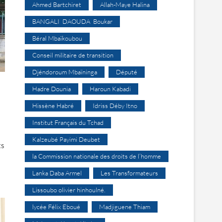
Ahmed Bartchiret
Allah-Maye Halina
BANGALI DAOUDA Boukar
Béral Mbaïkoubou
Conseil militaire de transition
Djéndoroum Mbaïninga
Député
Hadre Dounia
Haroun Kabadi
Hissène Habré
Idriss Déby Itno
Institut Français du Tchad
Kalzeubé Payimi Deubet
ts
la Commission nationale des droits de l’homme
Lanka Daba Armel
Les Transformateurs
Lissoubo olivier hinhoulné.
lycée Félix Eboué
Madjiguene Thiam