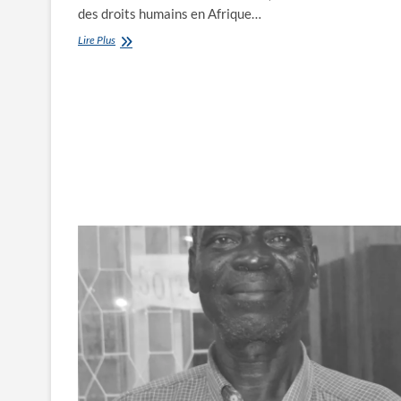
des droits humains en Afrique…
Le
Lire Plus
Rédhac
forme
aux
monitoring
et
reporting
électoraux