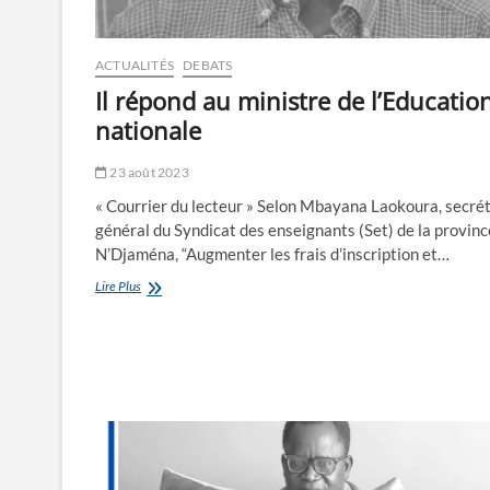
ACTUALITÉS
DEBATS
Il répond au ministre de l’Educatio
nationale
23 août 2023
« Courrier du lecteur » Selon Mbayana Laokoura, secré
général du Syndicat des enseignants (Set) de la provinc
N’Djaména, “Augmenter les frais d’inscription et…
Il
Lire Plus
répond
au
ministre
de
l’Education
nationale