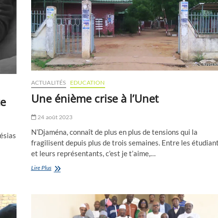
ACTUALITÉS
EDUCATION
Une énième crise à l’Unet
te
24 août 2023
N’Djaména, connaît de plus en plus de tensions qui la
Késias
fragilisent depuis plus de trois semaines. Entre les étudian
1
et leurs représentants, c’est je t’aime,…
Une
Lire Plus
énième
crise
à
l’Unet