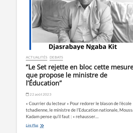
ACTUALITÉS
DEBATS
“Le Set rejette en bloc cette mesur
que propose le ministre de
l’Éducation”
22 août 2023
« Courrier du lecteur » Pour redorer le blason de l’école
tchadienne, le ministre de l’Education nationale, Mouss
Kadam pense qu’il faut : « rehausser…
“Le
Lire Plus
Set