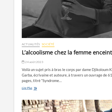
ACTUALITÉS
SOCIÉTÉ
L’alcoolisme chez la femme encein
24 août 2023
Voilà un sujet pris à bras le corps par dame Djikoloum 
Garba, écrivaine et auteure, à travers un ouvrage de 6
pages, titré “Syndrome…
L’alcoolisme
Lire Plus
chez
la
femme
enceinte