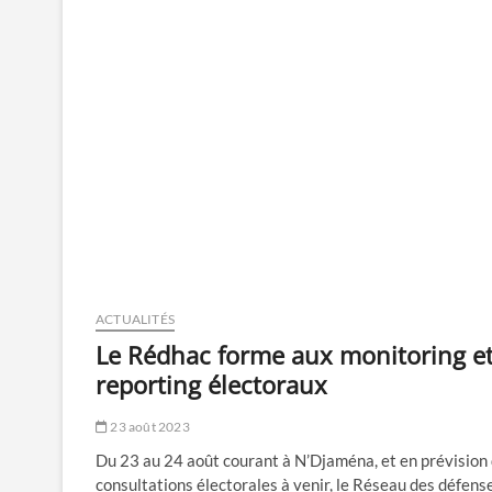
la
gouvernance
locale
ACTUALITÉS
Le Rédhac forme aux monitoring e
reporting électoraux
23 août 2023
Du 23 au 24 août courant à N’Djaména, et en prévision
consultations électorales à venir, le Réseau des défens