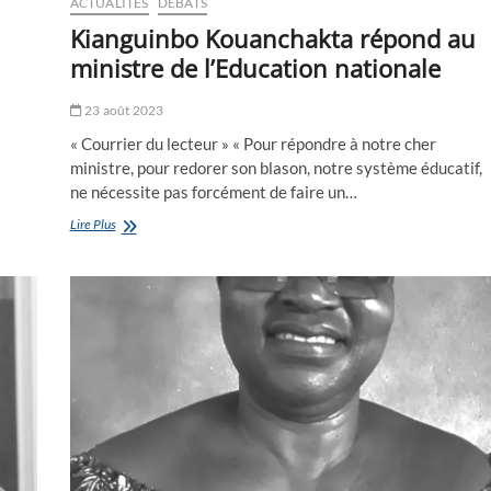
ACTUALITÉS
DEBATS
Kianguinbo Kouanchakta répond au
ministre de l’Education nationale
23 août 2023
« Courrier du lecteur » « Pour répondre à notre cher
ministre, pour redorer son blason, notre système éducatif,
ne nécessite pas forcément de faire un…
Kianguinbo
Lire Plus
Kouanchakta
répond
au
ministre
de
l’Education
nationale