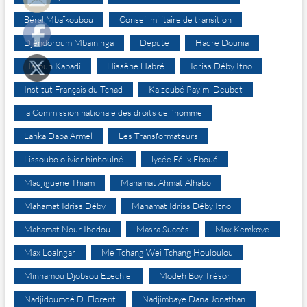
Béral Mbaïkoubou
Conseil militaire de transition
Djéndoroum Mbaïninga
Député
Hadre Dounia
Haroun Kabadi
Hissène Habré
Idriss Déby Itno
Institut Français du Tchad
Kalzeubé Payimi Deubet
la Commission nationale des droits de l’homme
Lanka Daba Armel
Les Transformateurs
Lissoubo olivier hinhoulné.
lycée Félix Eboué
Madjiguene Thiam
Mahamat Ahmat Alhabo
Mahamat Idriss Déby
Mahamat Idriss Déby Itno
Mahamat Nour Ibedou
Masra Succès
Max Kemkoye
Max Loalngar
Me Tchang Wei Tchang Houloulou
Minnamou Djobsou Ezechiel
Modeh Boy Trésor
Nadjidoumdé D. Florent
Nadjimbaye Dana Jonathan