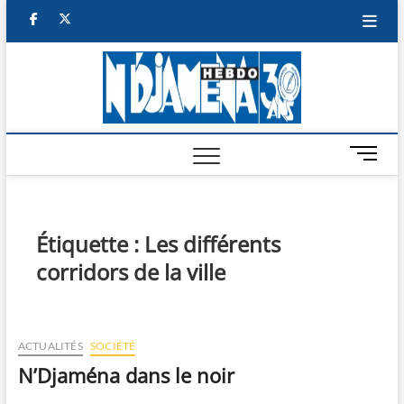
Skip
facebook
twitter
to
content
NDJAM
BI-HEBDO
HEBD
M
e
n
u
B
Étiquette :
Les différents
u
corridors de la ville
t
t
o
n
ACTUALITÉS
SOCIÉTÉ
N’Djaména dans le noir