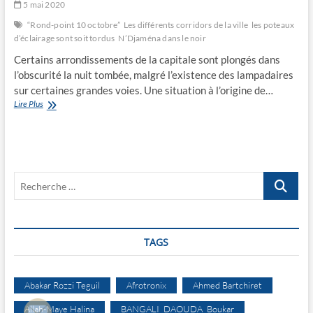
5 mai 2020
“Rond-point 10 octobre”
Les différents corridors de la ville
les poteaux
d’éclairage sont soit tordus
N’Djaména dans le noir
Certains arrondissements de la capitale sont plongés dans
l’obscurité la nuit tombée, malgré l’existence des lampadaires
sur certaines grandes voies. Une situation à l’origine de…
N’Djaména
Lire Plus
dans
le
noir
Recherche
…
TAGS
Abakar Rozzi Teguil
Afrotronix
Ahmed Bartchiret
Allah-Maye Halina
BANGALI DAOUDA Boukar