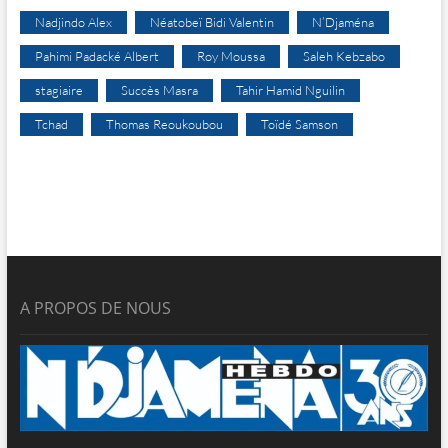
Nadjindo Alex
Néatobeï Bidi Valentin
N’Djaména
Pahimi Padacké Albert
Roy Moussa
Saleh Kebzabo
stagiaire
Succès Masra
Tahir Hamid Nguilin
Tchad
Thomas Reoukoubou
Toïdé Samson
A PROPOS DE NOUS