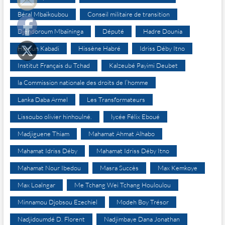
Béral Mbaïkoubou
Conseil militaire de transition
Djéndoroum Mbaïninga
Député
Hadre Dounia
Haroun Kabadi
Hissène Habré
Idriss Déby Itno
Institut Français du Tchad
Kalzeubé Payimi Deubet
la Commission nationale des droits de l’homme
Lanka Daba Armel
Les Transformateurs
Lissoubo olivier hinhoulné.
lycée Félix Eboué
Madjiguene Thiam
Mahamat Ahmat Alhabo
Mahamat Idriss Déby
Mahamat Idriss Déby Itno
Mahamat Nour Ibedou
Masra Succès
Max Kemkoye
Max Loalngar
Me Tchang Wei Tchang Houloulou
Minnamou Djobsou Ezechiel
Modeh Boy Trésor
Nadjidoumdé D. Florent
Nadjimbaye Dana Jonathan