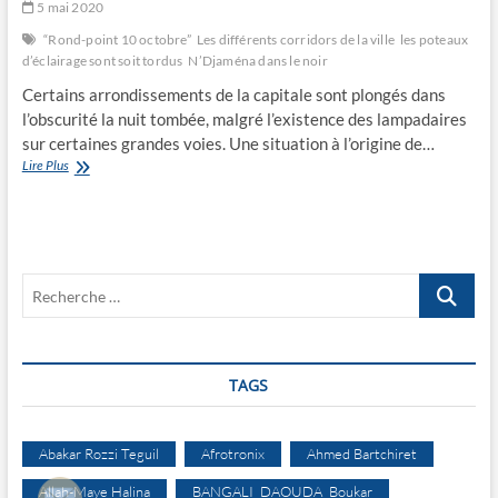
5 mai 2020
“Rond-point 10 octobre”
Les différents corridors de la ville
les poteaux
d’éclairage sont soit tordus
N’Djaména dans le noir
Certains arrondissements de la capitale sont plongés dans
l’obscurité la nuit tombée, malgré l’existence des lampadaires
sur certaines grandes voies. Une situation à l’origine de…
N’Djaména
Lire Plus
dans
le
noir
Recherche
…
TAGS
Abakar Rozzi Teguil
Afrotronix
Ahmed Bartchiret
Allah-Maye Halina
BANGALI DAOUDA Boukar