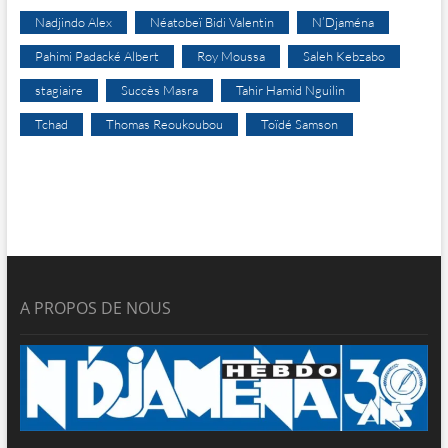
Nadjindo Alex
Néatobeï Bidi Valentin
N’Djaména
Pahimi Padacké Albert
Roy Moussa
Saleh Kebzabo
stagiaire
Succès Masra
Tahir Hamid Nguilin
Tchad
Thomas Reoukoubou
Toïdé Samson
A PROPOS DE NOUS