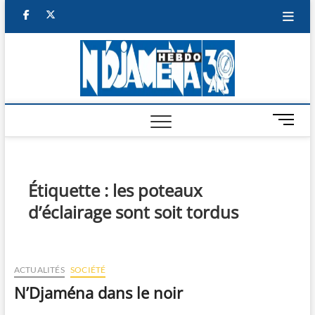
Skip
facebook
twitter
to
content
NDJAM
BI-HEBDO
HEBD
M
e
n
u
B
Étiquette :
les poteaux
u
d’éclairage sont soit tordus
t
t
o
n
ACTUALITÉS
SOCIÉTÉ
N’Djaména dans le noir