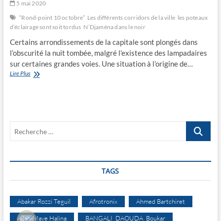
5 mai 2020
“Rond-point 10 octobre”
Les différents corridors de la ville
les poteaux
d’éclairage sont soit tordus
N’Djaména dans le noir
Certains arrondissements de la capitale sont plongés dans
l’obscurité la nuit tombée, malgré l’existence des lampadaires
sur certaines grandes voies. Une situation à l’origine de…
N’Djaména
Lire Plus
dans
le
noir
Recherche
…
TAGS
Abakar Rozzi Teguil
Afrotronix
Ahmed Bartchiret
Allah-Maye Halina
BANGALI DAOUDA Boukar