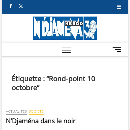
Skip
facebook
twitter
to
content
NDJAM
BI-HEBDO
HEBD
M
e
n
u
B
Étiquette :
“Rond-point 10
u
octobre”
t
t
o
n
ACTUALITÉS
SOCIÉTÉ
N’Djaména dans le noir