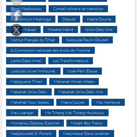
Béral Mbaïkoubou
Conseil militaire de transition
Djéndoroum Mbaïninga
Député
Hadre Dounia
Haroun Kabadi
Hissène Habré
Idriss Déby Itno
Institut Français du Tchad
Kalzeubé Payimi Deubet
la Commission nationale des droits de l’homme
Lanka Daba Armel
Les Transformateurs
Lissoubo olivier hinhoulné.
lycée Félix Eboué
Madjiguene Thiam
Mahamat Ahmat Alhabo
Mahamat Idriss Déby
Mahamat Idriss Déby Itno
Mahamat Nour Ibedou
Masra Succès
Max Kemkoye
Max Loalngar
Me Tchang Wei Tchang Houloulou
Minnamou Djobsou Ezechiel
Modeh Boy Trésor
Nadjidoumdé D. Florent
Nadjimbaye Dana Jonathan