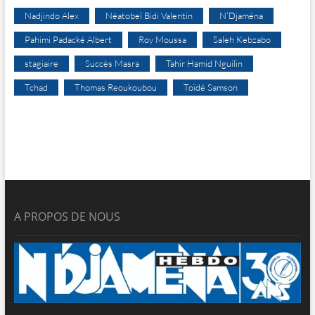
Nadjindo Alex
Néatobeï Bidi Valentin
N’Djaména
Pahimi Padacké Albert
Roy Moussa
Saleh Kebzabo
stagiaire
Succès Masra
Tahir Hamid Nguilin
Tchad
Thomas Reoukoubou
Toïdé Samson
A PROPOS DE NOUS