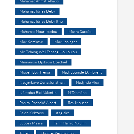
Mahamat Ahmat Alhabo
Mahamat Idriss Déby
Mahamat Idriss Déby Itno
Mahamat Nour Ibedou
Masra Succès
Max Kemkoye
Max Loalngar
Me Tchang Wei Tchang Houloulou
Minnamou Djobsou Ezechiel
Modeh Boy Trésor
Nadjidoumdé D. Florent
Nadjimbaye Dana Jonathan
Nadjindo Alex
Néatobeï Bidi Valentin
N’Djaména
Pahimi Padacké Albert
Roy Moussa
Saleh Kebzabo
stagiaire
Succès Masra
Tahir Hamid Nguilin
Tchad
Thomas Reoukoubou