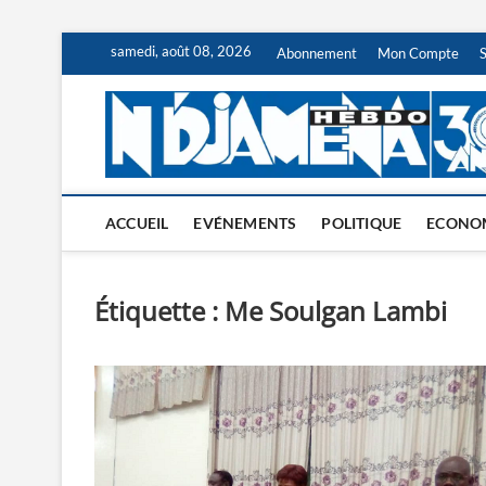
Skip
samedi, août 08, 2026
Abonnement
Mon Compte
to
content
ACCUEIL
EVÉNEMENTS
POLITIQUE
ECONO
Étiquette :
Me Soulgan Lambi