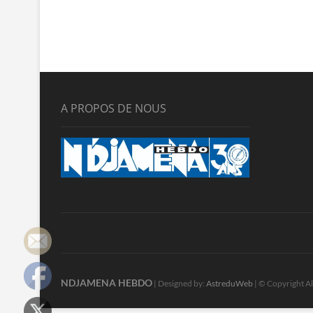
A PROPOS DE NOUS
NDJAMENA HEBDO
| Designed by:
AstreduWeb
| © Copyright Al