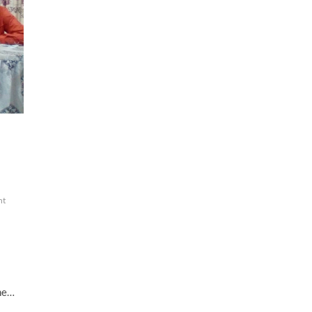
nt
nne…