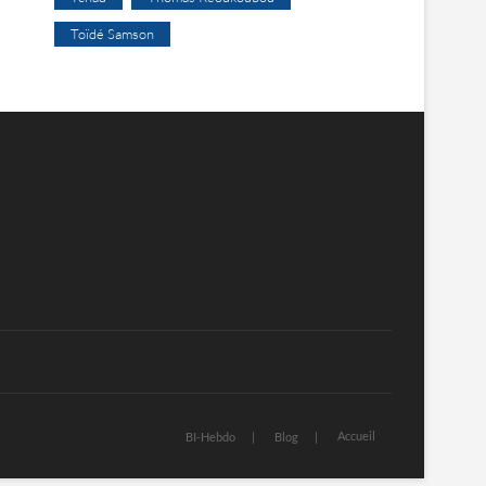
Toïdé Samson
Accueil
BI-Hebdo
Blog