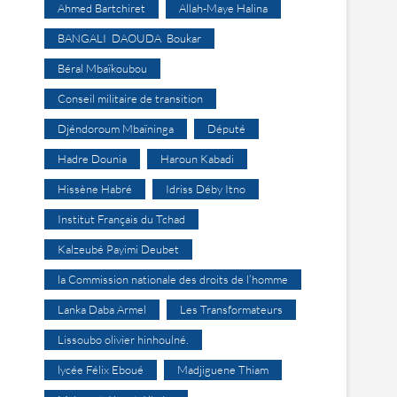
Ahmed Bartchiret
Allah-Maye Halina
BANGALI DAOUDA Boukar
Béral Mbaïkoubou
Conseil militaire de transition
Djéndoroum Mbaïninga
Député
Hadre Dounia
Haroun Kabadi
Hissène Habré
Idriss Déby Itno
Institut Français du Tchad
Kalzeubé Payimi Deubet
la Commission nationale des droits de l’homme
Lanka Daba Armel
Les Transformateurs
Lissoubo olivier hinhoulné.
lycée Félix Eboué
Madjiguene Thiam