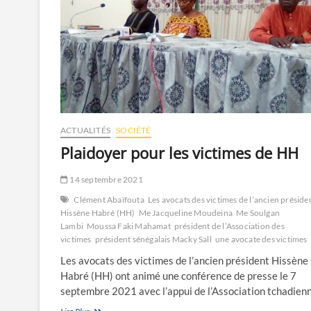
ACTUALITÉS
SOCIÉTÉ
Plaidoyer pour les victimes de HH
14 septembre 2021
Clément Abaïfouta
Les avocats des victimes de l’ancien préside
Hissène Habré (HH)
Me Jacqueline Moudeina
Me Soulgan
Lambi
Moussa Faki Mahamat
président de l’Association des
victimes
président sénégalais Macky Sall
une avocate des victimes
Les avocats des victimes de l’ancien président Hissène
Habré (HH) ont animé une conférence de presse le 7
septembre 2021 avec l’appui de l’Association tchadie
Plaidoyer