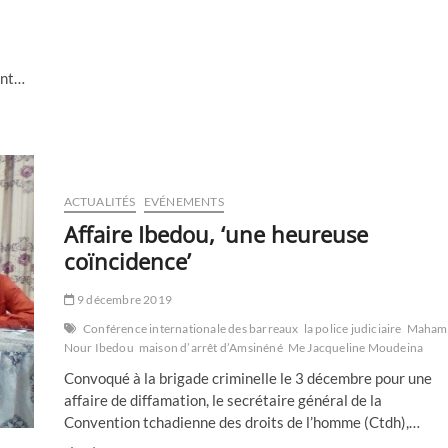
queue
de
poisson ?
ent…
ACTUALITÉS
EVÉNEMENTS
Affaire Ibedou, ‘une heureuse
coïncidence’
9 décembre 2019
Conférence internationale des barreaux
la police judiciaire
Maham
Nour Ibedou
maison d’arrêt d’Amsinéné
Me Jacqueline Moudeina
Convoqué à la brigade criminelle le 3 décembre pour une
affaire de diffamation, le secrétaire général de la
Convention tchadienne des droits de l’homme (Ctdh),…