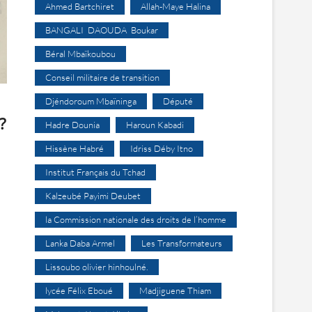
Ahmed Bartchiret
Allah-Maye Halina
BANGALI DAOUDA Boukar
Béral Mbaïkoubou
Conseil militaire de transition
Djéndoroum Mbaïninga
Député
?
Hadre Dounia
Haroun Kabadi
Hissène Habré
Idriss Déby Itno
Institut Français du Tchad
Kalzeubé Payimi Deubet
la Commission nationale des droits de l’homme
Lanka Daba Armel
Les Transformateurs
Lissoubo olivier hinhoulné.
lycée Félix Eboué
Madjiguene Thiam