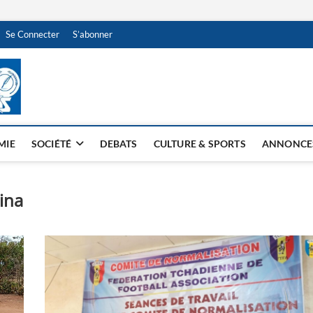
Se Connecter
S’abonner
NDJAMENA HEBDO
BI-HEBDO
MIE
SOCIÉTÉ
DEBATS
CULTURE & SPORTS
ANNONCE
ina