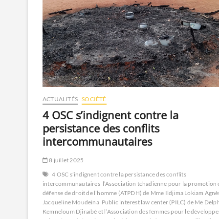
ACTUALITÉS
SOCIÉTÉ
4 OSC s’indignent contre la
persistance des conflits
intercommunautaires
8 juillet 2025
4 OSC s’indignent contre la persistance des conflits
intercommunautaires
l’Association tchadienne pour la promotion e
défense de droit de l’homme (ATPDH) de Mme Ildjima Lokiam Agnè
Jacqueline Moudeina
Public interest law center (PILC) de Me Delp
Kemneloum Djiraïbé et l’Association des femmes pour le développ