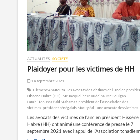
ACTUALITÉS
SOCIÉTÉ
Plaidoyer pour les victimes de HH
14 septembre 2021
Clément Abaïfouta
Les avocats des victimes de l’ancien préside
Hissène Habré (HH)
Me Jacqueline Moudeina
Me Soulgan
Lambi
Moussa Faki Mahamat
président de l’Association des
victimes
président sénégalais Macky Sall
une avocate des victimes
Les avocats des victimes de l’ancien président Hissène
Habré (HH) ont animé une conférence de presse le 7
septembre 2021 avec l’appui de l’Association tchadie
Plaidoyer