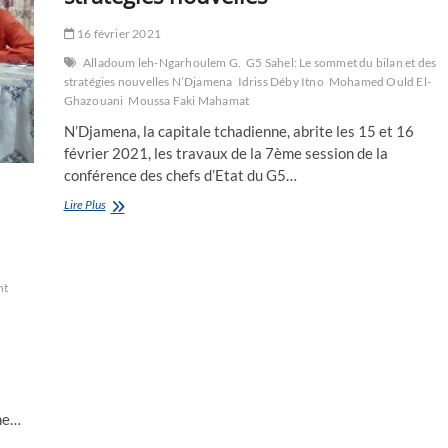
16 février 2021
Alladoum leh-Ngarhoulem G.
G5 Sahel: Le sommet du bilan et des
stratégies nouvelles N’Djamena
Idriss Déby Itno
Mohamed Ould El-
Ghazouani
Moussa Faki Mahamat
N’Djamena, la capitale tchadienne, abrite les 15 et 16
février 2021, les travaux de la 7ème session de la
conférence des chefs d’Etat du G5…
G5
Lire Plus
Sahel:
Le
sommet
du
nt
bilan
et
des
stratégies
nouvelles
nne…