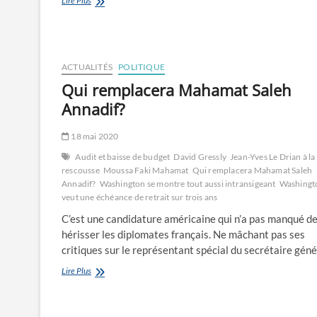
Lire Plus
pour
les
victimes
de
HH
ACTUALITÉS
POLITIQUE
Qui remplacera Mahamat Saleh
Annadif?
18 mai 2020
Audit et baisse de budget
David Gressly
Jean-Yves Le Drian à la
rescousse
Moussa Faki Mahamat
Qui remplacera Mahamat Saleh
Annadif?
Washington se montre tout aussi intransigeant
Washingt
veut une échéance de retrait sur trois ans
C’est une candidature américaine qui n’a pas manqué d
hérisser les diplomates français. Ne mâchant pas ses
critiques sur le représentant spécial du secrétaire gén
Qui
Lire Plus
remplacera
Mahamat
Saleh