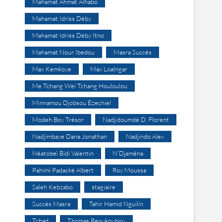
Mahamat Ahmat Alhabo
Mahamat Idriss Déby
Mahamat Idriss Déby Itno
Mahamat Nour Ibedou
Masra Succès
Max Kemkoye
Max Loalngar
Me Tchang Wei Tchang Houloulou
Minnamou Djobsou Ezechiel
Modeh Boy Trésor
Nadjidoumdé D. Florent
Nadjimbaye Dana Jonathan
Nadjindo Alex
Néatobeï Bidi Valentin
N’Djaména
Pahimi Padacké Albert
Roy Moussa
Saleh Kebzabo
stagiaire
Succès Masra
Tahir Hamid Nguilin
Tchad
Thomas Reoukoubou