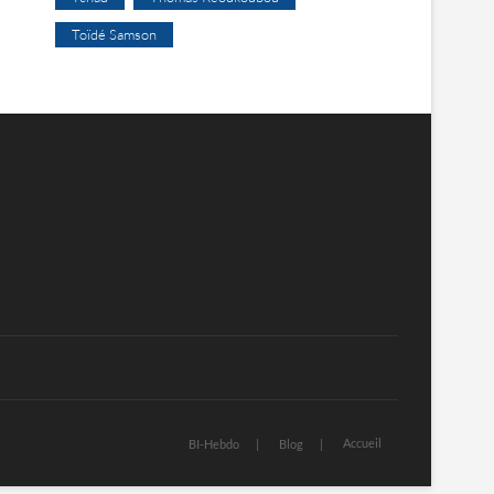
Toïdé Samson
Accueil
BI-Hebdo
Blog