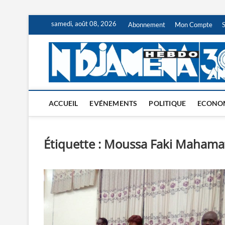
Skip
samedi, août 08, 2026
Abonnement
Mon Compte
to
content
ACCUEIL
EVÉNEMENTS
POLITIQUE
ECONO
Étiquette :
Moussa Faki Mahama