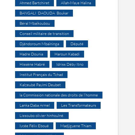
Ahmed Bartchiret
Allah-Maye Halina
BANGALI DAOUDA Boukar
Béral Mbaïkoubou
Conseil militaire de transition
Djéndoroum Mbaïninga
Député
Hadre Dounia
Haroun Kabadi
Hissène Habré
Idriss Déby Itno
Institut Français du Tchad
Kalzeubé Payimi Deubet
la Commission nationale des droits de l’homme
Lanka Daba Armel
Les Transformateurs
Lissoubo olivier hinhoulné.
lycée Félix Eboué
Madjiguene Thiam