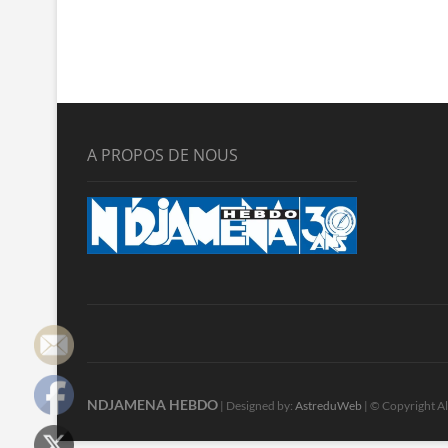
Annadif?
A PROPOS DE NOUS
NDJAMENA HEBDO
| Designed by:
AstreduWeb
| © Copyright Al