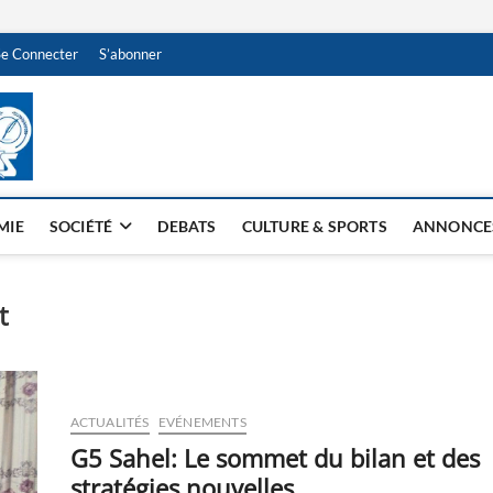
Se Connecter
S’abonner
NDJAMENA HEBDO
BI-HEBDO
MIE
SOCIÉTÉ
DEBATS
CULTURE & SPORTS
ANNONCE
t
ACTUALITÉS
EVÉNEMENTS
G5 Sahel: Le sommet du bilan et des
stratégies nouvelles